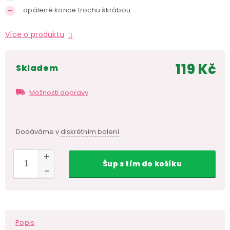
opálené konce trochu škrábou
Více o produktu
119 Kč
skladem
Měr
cen
Možnosti dopravy
Dodáváme v
diskrétním balení
Šup
s tím
do košíku
Popis