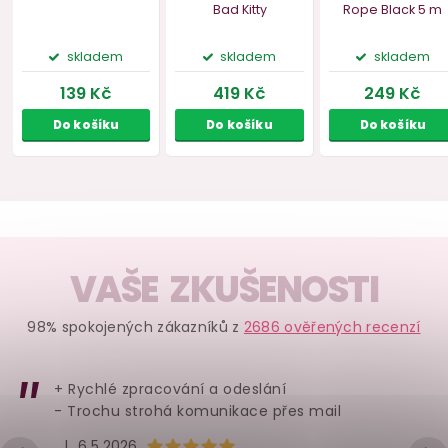
VAŠE ZKUŠENOSTI
Páska na bondage
Maska na hlavu s
Lano na 
98% spokojených zákazníků z
2686 ověřených recenzí
Taboom, 15 m
otvory pro oči i ústa
Liebe Seele
Bad Kitty
Rope Bl
+ Rychlé zpracování a odeslání
- Trochu strohá komunikace přes mail
skladem
skladem
skl
Hodnocení obchodu je 5 z 5 hvězdiček.
|
6.5.2026