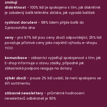
zmiňují
diskrétnost
- 100% lidí je spokojeno s tím, jak diskrétně
je zabalený balík
Mrkněte zblízka, jak vypadá balíček
rychlost doručení
- 98% lidem přijde balík do
2.pracovního dne
ceny
- pro 97% lidí jsou ceny zboží odpovídající, 25% lidí
považuje příznivé ceny jako největší výhodu e-shopu
YOO
komunikace
- zákazníci vyjadřují spokojenost s tím, jak
E-shop informuje o stavu zásilky, případně jak
zákaznická podpora reaguje na dotazy
výběr zboží
- pouze 2% lidí uvádí, že není spokojeno se
šíří sortimentu
zábavné newslettery
- průměrné hodnocení
newsletterů odběrateli je 90%