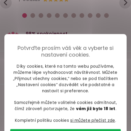
139 Kč
419 Kč
249 
Do košíku
Do košíku
Do ko
Potvrďte prosím váš věk a vyberte si
nastavení cookies.
Díky cookies, které na tomto webu používáme,
můžeme lépe vyhodnocovat návštěvnost. Můžete
„Přijmout všechny cookies,“ nebo se pod tlačítkem
„Nastavení cookies“ dozvědět vše podstatné a
nastavit si preference.
Samozřejmě můžete volitelné cookies odmítnout,
čímž zároveň potvrzujete, že
vám již bylo 18 let
.
Kompletní politiku cookies
si můžete přečíst zde
.