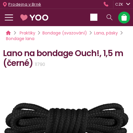
Přejít
Prodejna v Brně
CZK
na
obsah
Nákup
košík
Domů
Praktiky
Bondage (svazování)
Lana, pásky
Bondage lana
Lano na bondage Ouch!, 1,5 m
(černé)
11790