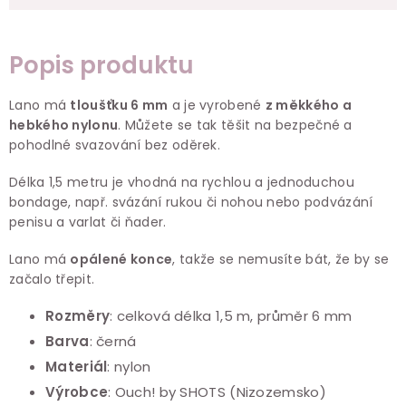
Popis produktu
Lano má
tloušťku 6 mm
a je vyrobené
z měkkého a
hebkého nylonu
. Můžete se tak těšit na bezpečné a
pohodlné svazování bez oděrek.
Délka 1,5 metru je vhodná na rychlou a jednoduchou
bondage, např. svázání rukou či nohou nebo podvázání
penisu a varlat či ňader.
Lano má
opálené konce
, takže se nemusíte bát, že by se
začalo třepit.
Rozměry
: celková
délka 1,5 m, průměr 6 mm
Barva
: černá
Materiál
: nylon
Výrobce
:
Ouch! by SHOTS (Nizozemsko)