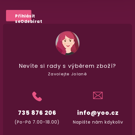
Máte
30 dní
na bezplatné vrácení zboží
Přihlásit
se
Odebírat
Nevíte si rady
s výběrem zboží?
Zavolejte Jolaně
735 876 206
info@yoo.cz
(Po-Pá 7.00-18.00)
Napište nám kdykoliv