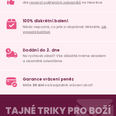
98% spokojenost
dle
recenzí ověřených zakazníků
na Heuréce
100% diskrétní balení
Nikdo nepozná, co jste si objednali. Mrkněte,
j
vypadá balíček
.
Z
á
TAJNÉ TRIKY PRO BOŽÍ
Dodání do 2. dne
p
Na rychlosti záleží! Vše důležité máme sklade