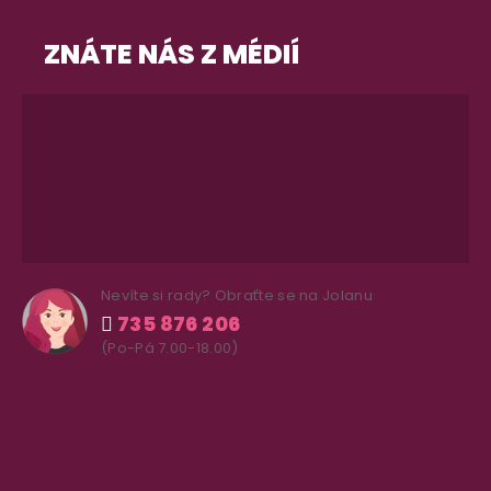
ZNÁTE NÁS Z MÉDIÍ
Nevíte si rady? Obraťte se na Jolanu
735 876 206
(Po-Pá 7.00-18.00)