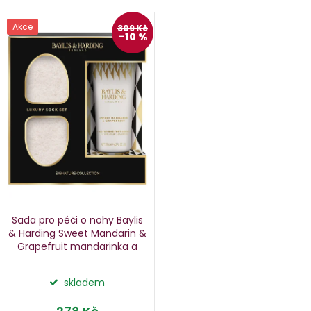
V
Akce
309 Kč
–10 %
e
ý
n
p
i
p
s
p
o
r
d
o
u
d
k
u
Sada pro péči o nohy Baylis
k
& Harding Sweet Mandarin &
Grapefruit
mandarinka a
ů
t
grapefruit, 2 ks
ů
skladem