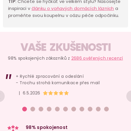
v
TIP
: Chcete se hýčkat ve velkém stylu? Nasosejte
inspiraci v
článku o voňavých domácích lázních
a
ý
proměňte svou koupelnu v oázu péče odpočinku.
p
i
s
u
VAŠE ZKUŠENOSTI
98% spokojených zákazníků z
2686 ověřených recenzí
+ Rychlé zpracování a odeslání
- Trochu strohá komunikace přes mail
Hodnocení obchodu je 5 z 5 hvězdiček.
|
6.5.2026