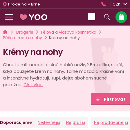
Přejít
Prodejna v Brně
CZK
na
obsah
Nákup
košík
Domů
Drogerie
Tělová a vlasová kosmetika
Péče o ruce a nohy
Krémy na nohy
Krémy na nohy
Chcete mít neodolatelně hebké nožky? Brnkačka, stačí,
když použijete krém na nohy. Tahle mazadla krásně voní
a intenzivně hydratují. Jupí, dejte sbohem suché
pokožce.
Číst více
Filtrovat
Ř
Doporučujeme
Nejlevnější
Nejdražší
Nejprodávanější
a