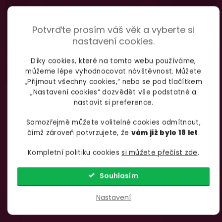
735 876 206
info@yoo.cz
Potvrďte prosím váš věk a vyberte si
(Po-Pá 7.00-18.00)
Napište nám kdykoliv
nastavení cookies.
Díky cookies, které na tomto webu používáme,
můžeme lépe vyhodnocovat návštěvnost. Můžete
„Přijmout všechny cookies,“ nebo se pod tlačítkem
„Nastavení cookies“ dozvědět vše podstatné a
nastavit si preference.
Samozřejmě můžete volitelné cookies odmítnout,
čímž zároveň potvrzujete, že
vám již bylo 18 let
.
Kompletní politiku cookies
si můžete přečíst zde
.
Souhlasím
Nastavení