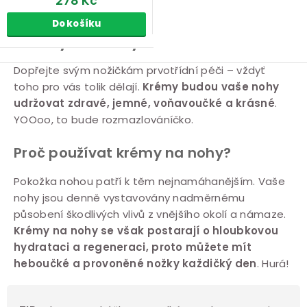
278 Kč
Do košíku
Krémy na nohy
O
Dopřejte svým nožičkám prvotřídní péči – vždyť
toho pro vás tolik dělají.
Krémy budou vaše nohy
v
udržovat zdravé, jemné, voňavoučké a krásné
.
l
YOOoo, to bude rozmazlováníčko.
á
d
Proč používat krémy na nohy?
a
c
Pokožka nohou patří k těm nejnamáhanějším. Vaše
nohy jsou denně vystavovány nadměrnému
í
působení škodlivých vlivů z vnějšího okolí a námaze.
p
K
rémy na nohy se však postarají o hloubkovou
r
hydrataci a regeneraci, proto můžete mít
v
heboučké a provoněné nožky každičký den
. Hurá!
k
y