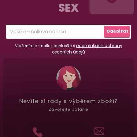
SEX
a okamžitě odesíláme.
a
t
í
Garance vrácení peněz
Odebírat
Máte
30 dní
na bezplatné vrácení zboží
podmínkami ochrany
Vložením e-mailu souhlasíte s
osobních údajů
Nevíte si rady
s výběrem zboží?
Zavolejte Jolaně