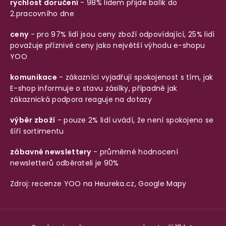
rychlost doručení
- 98% lidem přijde balík do
2.pracovního dne
ceny
- pro 97% lidí jsou ceny zboží odpovídající, 25% lidí
považuje příznivé ceny jako největší výhodu e-shopu
YOO
komunikace
- zákazníci vyjadřují spokojenost s tím, jak
E-shop informuje o stavu zásilky, případně jak
zákaznická podpora reaguje na dotazy
výběr zboží
- pouze 2% lidí uvádí, že není spokojeno se
šíří sortimentu
zábavné newslettery
- průměrné hodnocení
newsletterů odběrateli je 90%
Zdroj: recenze YOO na
Heureka.cz
,
Google Mapy