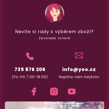
98% spokojenost
dle
recenzí ověřených zakazníků
na Heuréce
Nevíte si rady
s výběrem zboží?
Zavolejte Jolaně
100% diskrétní balení
Nikdo nepozná, co jste si objednali. Mrkněte,
j
vypadá balíček
.
735 876 206
info@yoo.cz
Dodání do 2. dne
Na rychlosti záleží! Vše důležité máme sklade
(Po-Pá 7.00-18.00)
Napište nám kdykoliv
a okamžitě odesíláme.
Garance vrácení peněz
Máte
30 dní
na bezplatné vrácení zboží