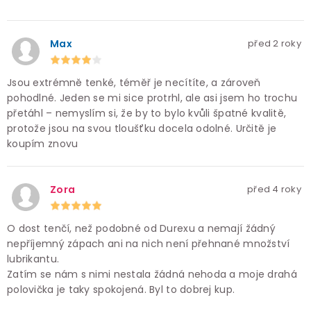
Max
před 2 roky
Jsou extrémně tenké, téměř je necítíte, a zároveň
pohodlné. Jeden se mi sice protrhl, ale asi jsem ho trochu
přetáhl – nemyslím si, že by to bylo kvůli špatné kvalitě,
protože jsou na svou tloušťku docela odolné. Určitě je
koupím znovu
Zora
před 4 roky
O dost tenčí, než podobné od Durexu a nemají žádný
nepříjemný zápach ani na nich není přehnané množství
lubrikantu.
Zatím se nám s nimi nestala žádná nehoda a moje drahá
polovička je taky spokojená. Byl to dobrej kup.