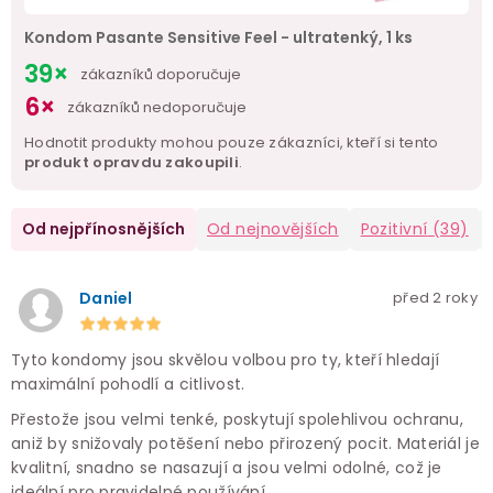
Kondom Pasante Sensitive Feel - ultratenký, 1 ks
39×
zákazníků doporučuje
6×
zákazníků nedoporučuje
Hodnotit produkty mohou pouze zákazníci, kteří si tento
produkt opravdu zakoupili
.
Od nejpřínosnějších
Od nejnovějších
Pozitivní
(39)
Daniel
před 2 roky
Tyto kondomy jsou skvělou volbou pro ty, kteří hledají
maximální pohodlí a citlivost.
Přestože jsou velmi tenké, poskytují spolehlivou ochranu,
aniž by snižovaly potěšení nebo přirozený pocit. Materiál je
kvalitní, snadno se nasazují a jsou velmi odolné, což je
ideální pro pravidelné používání.