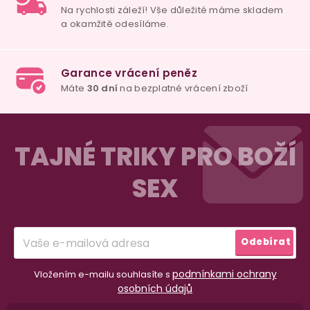
Do košíku
Z
á
TAJNÉ TRIKY PRO BOŽÍ
p
SEX
a
t
í
Odebírat
podmínkami ochrany
Vložením e-mailu souhlasíte s
osobních údajů