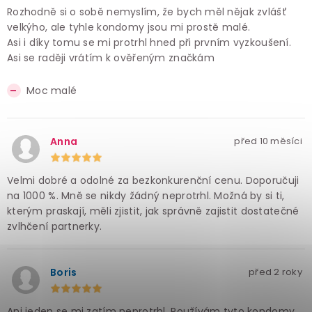
Rozhodně si o sobě nemyslím, že bych měl nějak zvlášť
velkýho, ale tyhle kondomy jsou mi prostě malé.
Asi i díky tomu se mi protrhl hned při prvním vyzkoušení.
Asi se raději vrátím k ověřeným značkám
Moc malé
Anna
před 10 měsíci
Velmi dobré a odolné za bezkonkurenční cenu. Doporučuji
na 1000 %. Mně se nikdy žádný neprotrhl. Možná by si ti,
kterým praskají, měli zjistit, jak správně zajistit dostatečné
zvlhčení partnerky.
Boris
před 2 roky
Ani jeden se mi zatím neprotrhl. Používám tyto kondomy