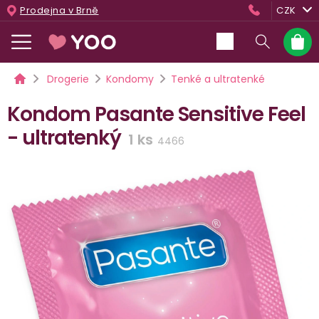
Přejít
Prodejna v Brně
CZK
na
obsah
Nákup
košík
Domů
Drogerie
Kondomy
Tenké a ultratenké
Kondom Pasante Sensitive Feel
- ultratenký
1 ks
4466