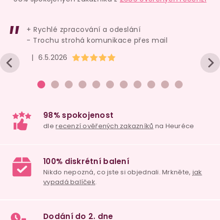
+ Rychlé zpracování a odeslání
- Trochu strohá komunikace přes mail
Hodnocení obchodu je 5 z 5 hvězdiček.
|
6.5.2026
Univerzální vodní
lubrikační gel
AQUAglide
50 ml
skladem
119 Kč