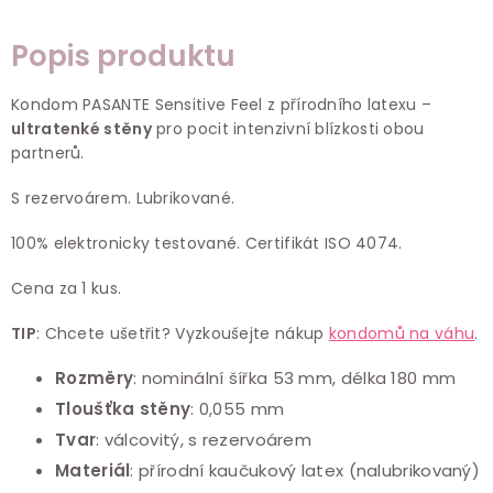
Popis produktu
Kondom PASANTE Sensitive Feel z přírodního latexu –
ultratenké stěny
pro pocit intenzivní blízkosti obou
partnerů.
S rezervoárem. Lubrikované.
100% elektronicky testované. Certifikát ISO 4074.
Cena za 1 kus.
TIP
: Chcete ušetřit? Vyzkoušejte nákup
kondomů na váhu
.
Rozměry
:
nominální šířka
53 mm, délka 180 mm
Tloušťka stěny
: 0,055 mm
Tvar
: válcovitý, s rezervoárem
Materiál
: přírodní kaučukový latex (nalubrikovaný)