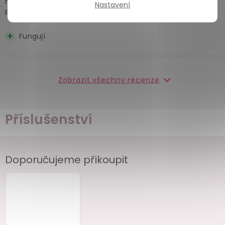
minimálně 4 hvězdičky zaslouží.
Nastavení
Používejte je, ať odvrátíme přelidnění planety.
Fungují
Zobrazit všechny recenze
Příslušenství
Doporučujeme přikoupit