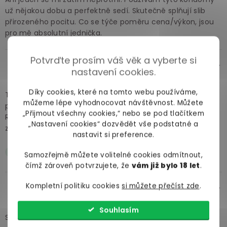
už nějakou dobu a perfektně sedí. Skutečně splňují slib
přirozeného pocitu. Co se týče poměru cena/výkon, jsou
pro mě absolutní jednička.
Potvrďte prosím váš věk a vyberte si
Bukva
před 4 roky
nastavení cookies.
Díky cookies, které na tomto webu používáme,
Tyhle kondomy naprosto splnila, a dokonce bych řekl, že i
můžeme lépe vyhodnocovat návštěvnost. Můžete
předčily, má očekávání.
„Přijmout všechny cookies,“ nebo se pod tlačítkem
Rozhodně si je koupím znovu a doporučím všem svým
„Nastavení cookies“ dozvědět vše podstatné a
známým.
nastavit si preference.
Intenzivní
Samozřejmě můžete volitelné cookies odmítnout,
čímž zároveň potvrzujete, že
vám již bylo 18 let
.
Kompletní politiku cookies
si můžete přečíst zde
.
David
před 4 roky
Souhlasím
Stále nejsem taťkou, takže si myslím, že si tyhle kondomy