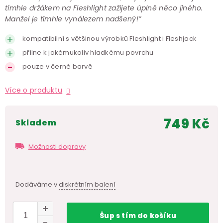
tímhle držákem na Fleshlight zažijete úplně něco jiného.
Manžel je tímhle vynálezem nadšený!”
kompatibilní s většinou výrobků Fleshlight i Fleshjack
přilne k jakémukoliv hladkému povrchu
pouze v černé barvě
Více o produktu
749 Kč
skladem
Měr
cen
Možnosti dopravy
Dodáváme v
diskrétním balení
Šup
s tím
do košíku