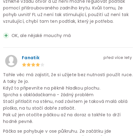
vznikne vzadu otvor a už není možné regulovat podtlak
pomocí přišroubovaného zadního krytu. Kvůli tomu, že
pohyb uvnitř FL už není tak stimulující, použití už není tak
vzrušující, chybí tam ten podtlak, který je potřeba.
OK, ale nějaké mouchy má
Fanatik
před více lety
Tahle věc má zajistit, že si užijete bez nutnosti použít ruce.
A taky že jo.
Když to připevníte na pěkně hladkou plochu.
Sprcha s obkládačkama - žádný problém
Stačí přitlačit na stěnu, nad závitem je taková malá oblá
ploška, na tu stačí dobře zatlačit.
Pak už jen otočíte páčkou až na doraz a takhle to drží
hodně pevně.
Páčka se pohybuje v ose půlkruhu. Ze začátku jde