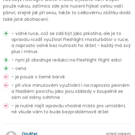
použe rukou, zatímco zde jste nuceni hýbat celou vaší
pánví, stejně jak při sexu, takže to celkovému zážitku dodá
také jisté obohacení.
- volné ruce, což se zdá být jako prkotina, ale je to
opravdu rozdíl využívat Fleshlight masturbátor v ruce,
a naprosto volně bez nutnosti ho držet - každý má svý
plus i mínus
- nyní již obsahuje redukci na Fleshlight Flight edici
- cena
- je pouze v černé barvě
- při více minutovém využívání i na naprosto pevném
a hladkém povrchu jako jsou obklady v koupelně se
sám od stěny odtrhne
- je nutné najít opravdu vhodné místo pro umístění,
né všude vám to bude bezproblémově držet
Ondřej
před rokem