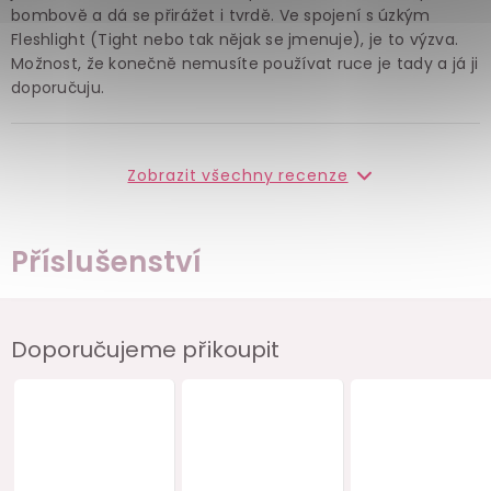
bombově a dá se přirážet i tvrdě. Ve spojení s úzkým
Fleshlight (Tight nebo tak nějak se jmenuje), je to výzva.
Možnost, že konečně nemusíte používat ruce je tady a já ji
doporučuju.
Zobrazit všechny recenze
Příslušenství
Doporučujeme přikoupit