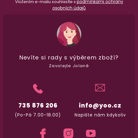
podmínkami ochrany
Vložením e-mailu souhlasíte s
osobních údajů
Nevíte si rady
s výběrem zboží?
Zavolejte Jolaně
735 876 206
info@yoo.cz
98% spokojenost
(Po-Pá 7.00-18.00)
Napište nám kdykoliv
dle
recenzí ověřených zakazníků
na Heuréce