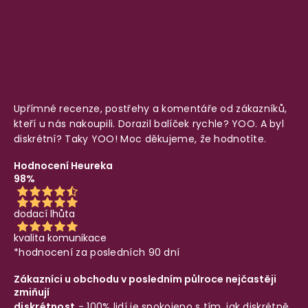
Upřímné recenze, postřehy a komentáře od zákazníků,
kteří u nás nakoupili. Dorazil balíček rychle? YOO. A byl
diskrétní? Taky YOO! Moc děkujeme, že hodnotíte.
Hodnocení Heureka
98%
dodací lhůta
kvalita komunikace
*hodnocení za posledních 90 dní
Zákazníci u obchodu v posledním půlroce nejčastěji
zmiňují
diskrétnost
- 100% lidí je spokojeno s tím, jak diskrétně