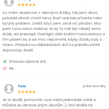
Co mám zkušenosti s takovými držáky, tak jsem skoro
pokaždé akorát ztratil nervy. Buď nedržela přísavka nebo
byl jiný problém. Zvlášť když jsem začal víc přirážet. Moc
jsem tomu šanci nedával, že by to měl být nějaký extra
držák, ale překvapil. Fleshlight dělá kvalitní masturbátory a
tím pásem by si asi moc nepomohli, kdyby držáky byly o
ničem. Přísavka na obkládačkách drží na jedničku.Určitě
doporučuju zkusit.
Přísavka výborně drží
Ne
Tom
před více lety
Je to skvělý pomocník, ruce máte jednoduše volné a
můžete se věnovat jiným úkonům :). Drží skvěle na