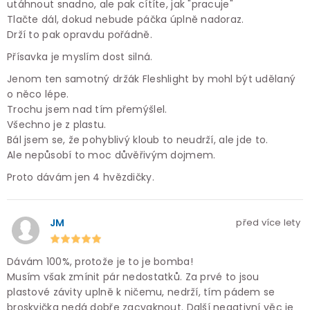
utáhnout snadno, ale pak cítíte, jak "pracuje"
Tlačte dál, dokud nebude páčka úplně nadoraz.
Drží to pak opravdu pořádně.
Přísavka je myslím dost silná.
Jenom ten samotný držák Fleshlight by mohl být udělaný
o něco lépe.
Trochu jsem nad tím přemýšlel.
Všechno je z plastu.
Bál jsem se, že pohyblivý kloub to neudrží, ale jde to.
Ale nepůsobí to moc důvěřivým dojmem.
Proto dávám jen 4 hvězdičky.
JM
před více lety
Dávám 100%, protože je to je bomba!
Musím však zmínit pár nedostatků. Za prvé to jsou
plastové závity uplně k ničemu, nedrží, tím pádem se
broskvička nedá dobře zacvaknout. Další negativní věc je