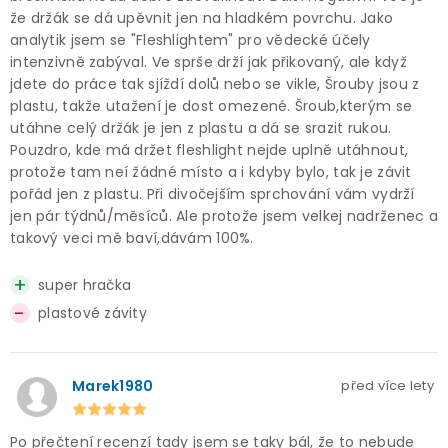
že držák se dá upěvnit jen na hladkém povrchu. Jako
analytik jsem se "Fleshlightem" pro vědecké účely
intenzivně zabýval. Ve sprše drží jak přikovaný, ale když
jdete do práce tak sjíždí dolů nebo se vikle, Šrouby jsou z
plastu, takže utažení je dost omezené. Šroub,kterým se
utáhne celý držák je jen z plastu a dá se srazit rukou.
Pouzdro, kde má držet fleshlight nejde uplně utáhnout,
protože tam neí žádné místo a i kdyby bylo, tak je závit
pořád jen z plastu. Při divočejším sprchování vám vydrží
jen pár týdnů/měsíců. Ale protože jsem velkej nadrženec a
takový veci mě baví,dávám 100%.
super hračka
plastové závity
Marek1980
před více lety
Po přečtení recenzí tady jsem se taky bál, že to nebude