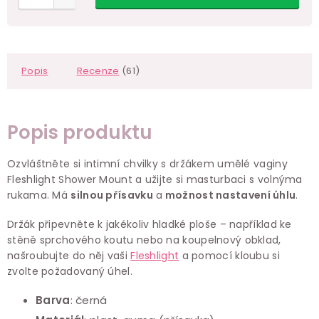
Popis
Recenze
(61)
Popis produktu
Ozvláštněte si intimní chvilky s držákem umělé vaginy
Fleshlight Shower Mount a užijte si masturbaci s volnýma
rukama. Má
silnou přísavku
a
možnost nastavení úhlu
.
Držák připevněte k jakékoliv hladké ploše – například ke
stěně sprchového koutu nebo na koupelnový obklad,
našroubujte do něj vaši
Fleshlight
a pomocí kloubu si
zvolte požadovaný úhel.
Barva
: černá