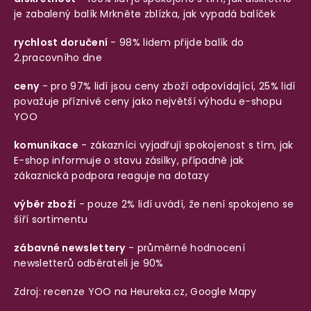
je zabalený balík
Mrkněte zblízka, jak vypadá balíček
rychlost doručení
- 98% lidem přijde balík do
2.pracovního dne
ceny
- pro 97% lidí jsou ceny zboží odpovídající, 25% lidí
považuje příznivé ceny jako největší výhodu e-shopu
YOO
komunikace
- zákazníci vyjadřují spokojenost s tím, jak
E-shop informuje o stavu zásilky, případně jak
zákaznická podpora reaguje na dotazy
výběr zboží
- pouze 2% lidí uvádí, že není spokojeno se
šíří sortimentu
zábavné newslettery
- průměrné hodnocení
newsletterů odběrateli je 90%
Zdroj: recenze YOO na
Heureka.cz
,
Google Mapy