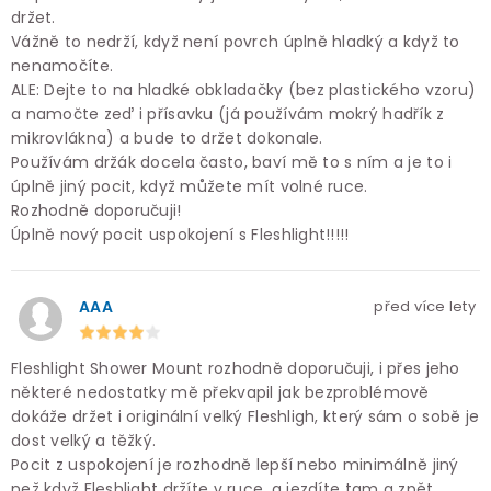
držet.
Vážně to nedrží, když není povrch úplně hladký a když to
nenamočíte.
ALE: Dejte to na hladké obkladačky (bez plastického vzoru)
a namočte zeď i přísavku (já používám mokrý hadřík z
mikrovlákna) a bude to držet dokonale.
Používám držák docela často, baví mě to s ním a je to i
úplně jiný pocit, když můžete mít volné ruce.
Rozhodně doporučuji!
Úplně nový pocit uspokojení s Fleshlight!!!!!
AAA
před více lety
Fleshlight Shower Mount rozhodně doporučuji, i přes jeho
některé nedostatky mě překvapil jak bezproblémově
dokáže držet i originální velký Fleshligh, který sám o sobě je
dost velký a těžký.
Pocit z uspokojení je rozhodně lepší nebo minimálně jiný
než když Fleshlight držíte v ruce, a jezdíte tam a zpět