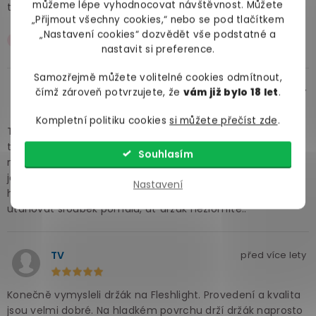
můžeme lépe vyhodnocovat návštěvnost. Můžete
tento držák doporučit nemůžu.
„Přijmout všechny cookies,“ nebo se pod tlačítkem
„Nastavení cookies“ dozvědět vše podstatné a
totální šmejd, závit je po pár použitích na vyhození!
nastavit si preference.
Samozřejmě můžete volitelné cookies odmítnout,
Vladimír
před 4 roky
čímž zároveň potvrzujete, že
vám již bylo 18 let
.
Kompletní politiku cookies
si můžete přečíst zde
.
Trošku jsem doma zkoušel kde všude drží a přišel jsem na
to, že skoro na všem co má hladký povrch. Jak je tam
Souhlasím
nějaké zdrsnění nebo rýhy, tak se nepřisaje vůbec nebo
jenom něco málo. Držák je z plastu, tak bych doporučoval
Nastavení
ho držet tlakem prstů na přísavce a druhou rukou
utahovat šroubek pomalu, ať držák nezlomíte..
TV
před více lety
Konečně vymysleli držák na Fleshlight. Provedení a kvalita
jsou velmi dobré. Na hladkém povrchu drží držák naprosto