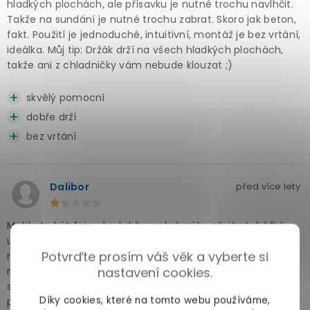
hladkých plochách, ale přísavku je nutné trochu navlhčit.
Takže na sundání je nutné trochu zabrat. Skoro jak beton,
fakt. Použití je jednoduché, intuitivní, montáž je bez vrtání,
ideálka. Můj tip: Držák drží na všech hladkých plochách,
takže ani z chladničky vám nebude klouzat ;)
skvělý pomocní
dobře drží
bez vrtání
Dalibor
před více lety
Mohla to být fajn věc, kdyby nebyly rýhy závitu tak blbě
udělané, že už asi po 20 použití (v klidu, žádná divočina)
Potvrďte prosím váš věk a vyberte si
nedrží a více méně sám z držáku vypadává. Člověka
nastavení cookies.
napadne, jestli ten závit není tak ledabyle vyrobený
schválně, aby se co nejdřív opotřeboval. U takového
Díky cookies, které na tomto webu používáme,
produktu považuji něco takového za drzost! Já (bohužel)