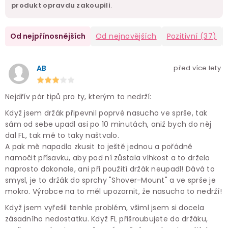
produkt opravdu zakoupili
.
Od nejpřínosnějších
Od nejnovějších
Pozitivní
(37)
AB
před více lety
Nejdřív pár tipů pro ty, kterým to nedrží:
Když jsem držák připevnil poprvé nasucho ve sprše, tak
sám od sebe upadl asi po 10 minutách, aniž bych do něj
dal FL, tak mě to taky naštvalo.
A pak mě napadlo zkusit to ještě jednou a pořádně
namočit přísavku, aby pod ní zůstala vlhkost a to drželo
naprosto dokonale, ani při použití držák neupadl! Dává to
smysl, je to držák do sprchy "Shover-Mount" a ve sprše je
mokro. Výrobce na to měl upozornit, že nasucho to nedrží!
Když jsem vyřešil tenhle problém, všiml jsem si docela
zásadního nedostatku. Když FL přišroubujete do držáku,