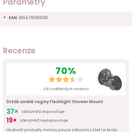
Parametry
EAN
:
810476016630
Recenze
70%
z
61
ověřených recenzí
Držák umělé vaginy Fleshlight Shower Mount
37×
zákazníků doporučuje
19×
zákazníků nedoporučuje
Hodnotit produkty mohou pouze zákazníci, kteří si tento