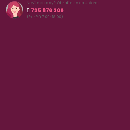
Nevíte si rady? Obraťte se na Jolanu
735 876 206
(Po-Pá 7.00-18.00)