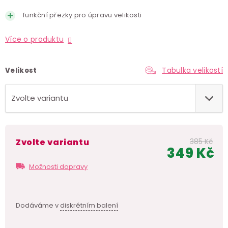
funkční přezky pro úpravu velikosti
Více o produktu
Tabulka velikostí
Velikost
Zvolte variantu
385 Kč
349 Kč
Měr
Možnosti dopravy
cen
Dodáváme v
diskrétním balení