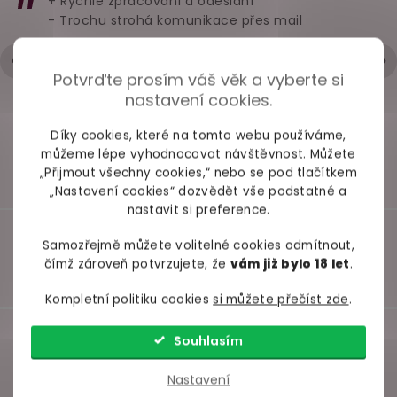
+ Rychlé zpracování a odeslání
Black L
- Trochu strohá komunikace přes mail
skladem
skladem
skl
Hodnocení obchodu je 5 z 5 hvězdiček.
|
6.5.2026
799 Kč
179 Kč
1 129
Potvrďte prosím váš věk a vyberte si
Do košíku
Do košíku
Deta
nastavení cookies.
Díky cookies, které na tomto webu používáme,
můžeme lépe vyhodnocovat návštěvnost. Můžete
„Přijmout všechny cookies,“ nebo se pod tlačítkem
„Nastavení cookies“ dozvědět vše podstatné a
nastavit si preference.
Samozřejmě můžete volitelné cookies odmítnout,
čímž zároveň potvrzujete, že
vám již bylo 18 let
.
Kompletní politiku cookies
si můžete přečíst zde
.
Souhlasím
Nastavení