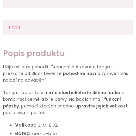
Popis
Popis produktu
Užijte si sexy pohodlí. Černo-bílá lakovaná tanga s
přezkami od Black Level se
pohodlně nosí
a zároveň vás
naladí na dovádění.
Tanga jsou ušita
z mírně elastického lesklého lacku
v
kombinaci černé a bílé barvy. Na bocích mají
funkční
přezky
, pomocí kterých snadno
upravíte jejich velikost
podle svých potřeb.
Velikost
: S, M, L, XL
Barva
: černo-bílá