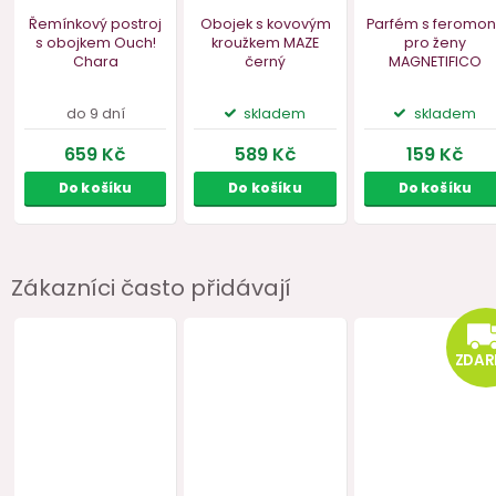
Bestseller
Vegan
Zákazníci často přidávají
Řemínkový postroj
Obojek s kovovým
Parfém s 
s obojkem Ouch!
kroužkem MAZE
pro ž
Chara
černý
MAGNET
Selection
V
ml
do 9 dní
skladem
skl