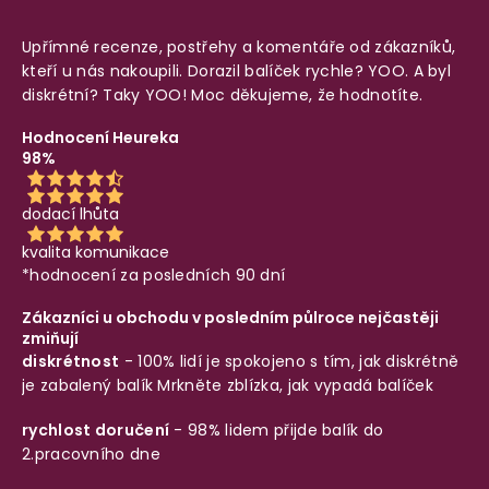
Upřímné recenze, postřehy a komentáře od zákazníků,
kteří u nás nakoupili. Dorazil balíček rychle? YOO. A byl
diskrétní? Taky YOO! Moc děkujeme, že hodnotíte.
Hodnocení Heureka
98%
dodací lhůta
kvalita komunikace
*hodnocení za posledních 90 dní
Zákazníci u obchodu v posledním půlroce nejčastěji
zmiňují
diskrétnost
- 100% lidí je spokojeno s tím, jak diskrétně
je zabalený balík
Mrkněte zblízka, jak vypadá balíček
rychlost doručení
- 98% lidem přijde balík do
2.pracovního dne