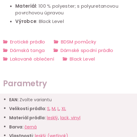
Materiál
:
100 % polyester; s polyuretanovou
povrchovou úpravou
Výrobce
: Black Level
Erotické prádlo
BDSM pomůcky
Dámská tanga
Dámské spodní prádlo
Lakované oblečení
Black Level
Parametry
EAN
:
Zvolte variantu
Velikosti prádla
:
S
,
M
,
L
,
XL
Materiál prádla
:
lesklý
,
lack, vinyl
Barva
:
černá
Vlastnosti
:
lesklý (wetlook)