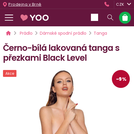
Přejít
Prodejna v Brně
CZK
na
obsah
Nákup
košík
Domů
Prádlo
Dámské spodní prádlo
Tanga
Černo-bílá lakovaná tanga s
přezkami Black Level
Akce
–9 %