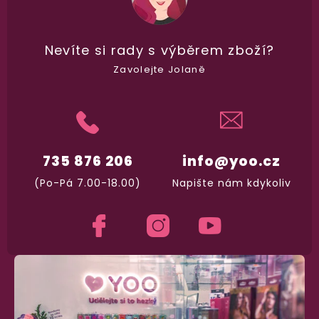
Garance vrácení peněz
Nevíte si rady
s výběrem zboží?
Máte
30 dní
na bezplatné vrácení zboží
Zavolejte Jolaně
735 876 206
info@yoo.cz
(Po-Pá 7.00-18.00)
Napište nám kdykoliv