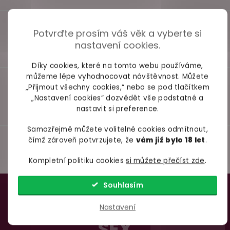
Potvrďte prosím váš věk a vyberte si
nastavení cookies.
Díky cookies, které na tomto webu používáme,
můžeme lépe vyhodnocovat návštěvnost. Můžete
„Přijmout všechny cookies,“ nebo se pod tlačítkem
„Nastavení cookies“ dozvědět vše podstatné a
nastavit si preference.
Samozřejmě můžete volitelné cookies odmítnout,
čímž zároveň potvrzujete, že
vám již bylo 18 let
.
Kompletní politiku cookies
si můžete přečíst zde
.
Z
98% spokojenost
Souhlasím
á
dle
recenzí ověřených zakazníků
na Heuréce
TAJNÉ TRIKY PRO BOŽÍ
Nastavení
p
SEX
a