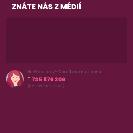
ZNÁTE NÁS Z MÉDIÍ
Nevíte si rady? Obraťte se na Jolanu
735 876 206
(Po-Pá 7.00-18.00)