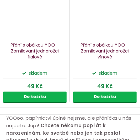
Přání s obálkou YOO –
Přání s obálkou YOO –
Zamilovaní jednorožci
Zamilovaní jednorožci
fialové
vínové
skladem
skladem
49 Kč
49 Kč
Do košíku
Do košíku
Přáníčka
O
YOOoo, papírnictví úplně nejsme, ale přáníčka u nás
najdete. Jupí!
Chcete někomu popřát k
v
narozeninám, ke svatbě nebo jen tak poslat
l