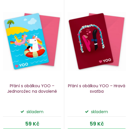
V
e
ý
n
p
i
p
s
p
o
r
d
o
u
d
k
u
Přání s obálkou YOO –
Přání s obálkou YOO – Hravá
k
Jednorožec na dovolené
svatba
ů
t
ů
skladem
skladem
59 Kč
59 Kč