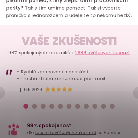
pikantní pohled, který zlepší den i pracovníkům
á
pošty?
Tak s tím umíme pomoct. Tak si vyberte
d
přáníčko s jednorožcem a udělejte to někomu hezký.
a
c
í
VAŠE ZKUŠENOSTI
p
r
98% spokojených zákazníků z
2686 ověřených recenzí
v
k
+ Rychlé zpracování a odeslání
y
- Trochu strohá komunikace přes mail
v
Hodnocení obchodu je 5 z 5 hvězdiček.
|
6.5.2026
ý
p
i
s
u