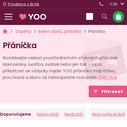
Přejít
Prodejna v Brně
CZK
na
obsah
Nákup
košík
Domů
Doplňky
Balení dárků, přáníčka
Přáníčka
Přáníčka
Rozdávejte radost prostřednictvím stylových přáníček.
Narozeniny, svatba, svátek nebo jen tak – jupííí,
příležitost se vždycky najde. YOO přáníčka mají šťávu,
jsou hravá a skoro až nebezpečně roztomilá.
Číst více
Filtrovat
Ř
Doporučujeme
Nejlevnější
Nejdražší
Nejprodávanější
a