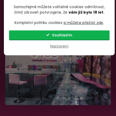
Samozřejmě můžete volitelné cookies odmítnout,
735 876 206
info@yoo.cz
čímž zároveň potvrzujete, že
vám již bylo 18 let
.
(Po-Pá 7.00-18.00)
Napište nám kdykoliv
Kompletní politiku cookies
si můžete přečíst zde
.
Souhlasím
Nastavení