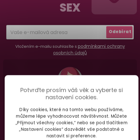
SEX
Dodání do 2. dne
a
Na rychlosti záleží! Vše důležité máme sklade
t
a okamžitě odesíláme.
í
Odebírat
Garance vrácení peněz
podmínkami ochrany
Vložením e-mailu souhlasíte s
Máte
30 dní
na bezplatné vrácení zboží
osobních údajů
Potvrďte prosím váš věk a vyberte si
nastavení cookies.
Nevíte si rady
s výběrem zboží?
Díky cookies, které na tomto webu používáme,
Zavolejte Jolaně
můžeme lépe vyhodnocovat návštěvnost. Můžete
„Přijmout všechny cookies,“ nebo se pod tlačítkem
„Nastavení cookies“ dozvědět vše podstatné a
nastavit si preference.