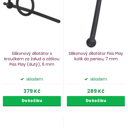
p
s
p
o
r
d
o
u
d
k
u
Silikonový dilatátor s
Silikonový dilatátor Piss Play
k
kroužkem za žalud a zátkou
kolík do penisu, 7 mm
Piss Play
(dutý), 6 mm
ů
t
ů
skladem
skladem
379 Kč
289 Kč
Do košíku
Do košíku