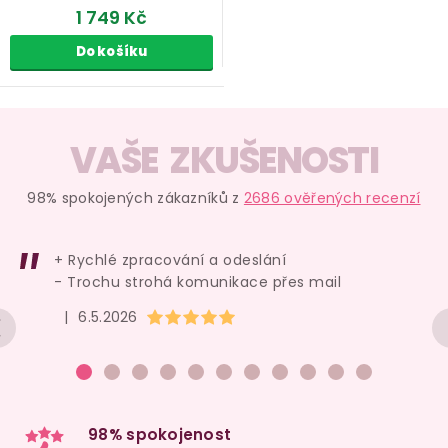
1 749 Kč
Do košíku
O
v
VAŠE ZKUŠENOSTI
l
á
98% spokojených zákazníků z
2686 ověřených recenzí
d
a
+ Rychlé zpracování a odeslání
c
- Trochu strohá komunikace přes mail
í
Hodnocení obchodu je 5 z 5 hvězdiček.
|
6.5.2026
p
r
v
k
y