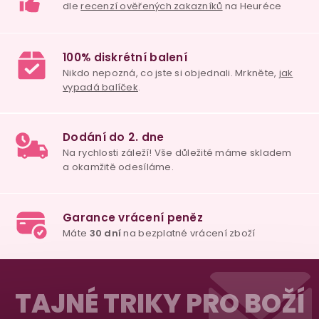
v
ý
p
i
s
u
98% spokojenost
dle
recenzí ověřených zakazníků
na Heuréce
100% diskrétní balení
Nikdo nepozná, co jste si objednali. Mrkněte,
j
Z
vypadá balíček
.
á
TAJNÉ TRIKY PRO BOŽÍ
p