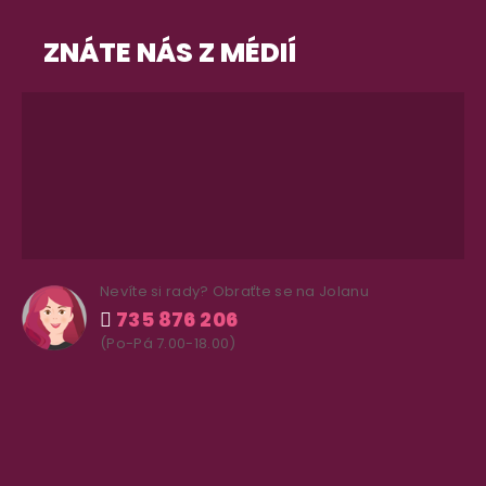
ZNÁTE NÁS Z MÉDIÍ
Nevíte si rady? Obraťte se na Jolanu
735 876 206
(Po-Pá 7.00-18.00)