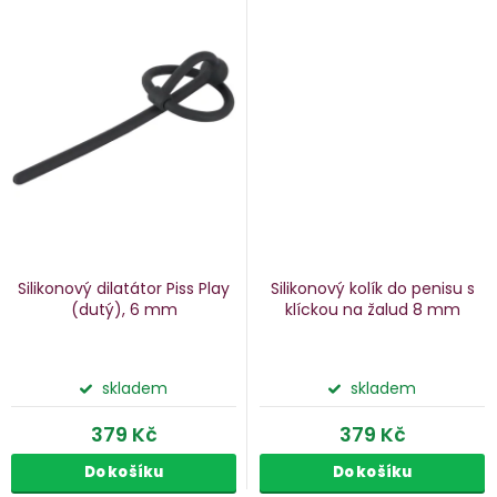
Silikonový dilatátor Piss Play
Silikonový kolík do penisu s
(dutý), 6 mm
klíckou na žalud
8 mm
skladem
skladem
379 Kč
379 Kč
Do košíku
Do košíku