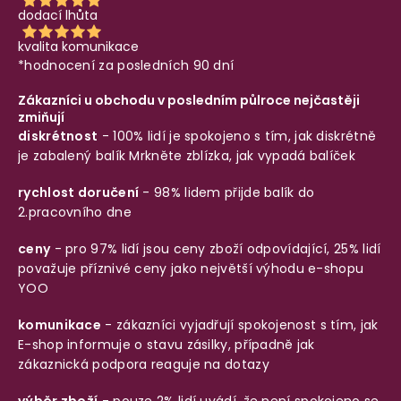
dodací lhůta
kvalita komunikace
*hodnocení za posledních 90 dní
Zákazníci u obchodu v posledním půlroce nejčastěji
zmiňují
diskrétnost
- 100% lidí je spokojeno s tím, jak diskrétně
je zabalený balík
Mrkněte zblízka, jak vypadá balíček
rychlost doručení
- 98% lidem přijde balík do
2.pracovního dne
ceny
- pro 97% lidí jsou ceny zboží odpovídající, 25% lidí
považuje příznivé ceny jako největší výhodu e-shopu
YOO
komunikace
- zákazníci vyjadřují spokojenost s tím, jak
E-shop informuje o stavu zásilky, případně jak
zákaznická podpora reaguje na dotazy
výběr zboží
- pouze 2% lidí uvádí, že není spokojeno se