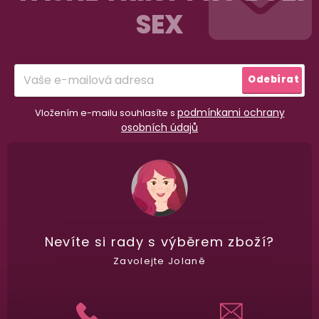
p
SEX
a
Garance vrácení peněz
t
Máte
30 dní
na bezplatné vrácení zboží
í
Odebírat
podmínkami ochrany
Vložením e-mailu souhlasíte s
osobních údajů
Nevíte si rady
s výběrem zboží?
Zavolejte Jolaně