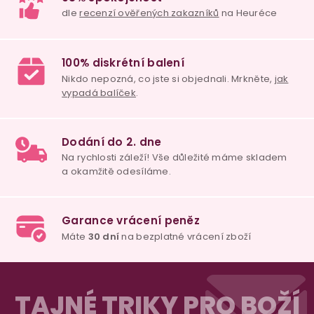
y
v
ý
p
i
s
98% spokojenost
u
dle
recenzí ověřených zakazníků
na Heuréce
100% diskrétní balení
Nikdo nepozná, co jste si objednali. Mrkněte,
j
vypadá balíček
.
Dodání do 2. dne
Z
Na rychlosti záleží! Vše důležité máme sklade
á
a okamžitě odesíláme.
TAJNÉ TRIKY PRO BOŽÍ