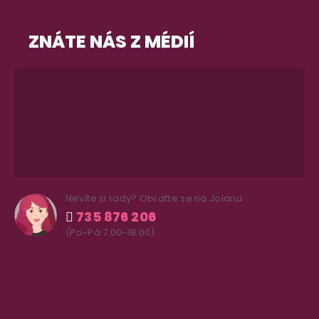
ZNÁTE NÁS Z MÉDIÍ
Nevíte si rady? Obraťte se na Jolanu
735 876 206
(Po-Pá 7.00-18.00)