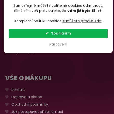
SHOWROOM BRNO
Samozřejmě můžete volitelné cookies odmítnout,
čímž zároveň potvrzujete, že
vám již bylo 18 let
.
Kompletní politiku cookies
si můžete přečíst zde
.
Špitálka 23a Brno, 602 00
Otevírací doba:
Pondělí – pátek:
Souhlasím
info@yoo.cz
7:00 – 18:00
735 876 206
Nastavení
Sobota, neděle
Zavřeno
Více o prodejně
VŠE O NÁKUPU
Kontakt
Doprava a platba
Obchodní podmínky
Jak postupovat při reklamaci