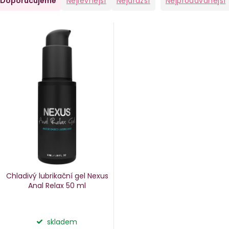
Doporučujeme
Nejlevnější
Nejdražší
Nejprodávanější
a
V
e
ý
n
p
i
p
s
p
o
r
d
o
u
d
k
u
Chladivý lubrikační gel Nexus
k
Anal Relax
50 ml
ů
t
ů
skladem