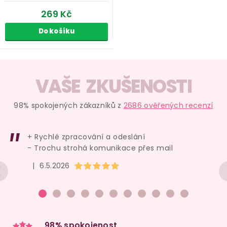
269 Kč
Do košíku
O
v
VAŠE ZKUŠENOSTI
l
á
98% spokojených zákazníků z
2686 ověřených recenzí
d
a
+ Rychlé zpracování a odeslání
c
- Trochu strohá komunikace přes mail
í
Hodnocení obchodu je 5 z 5 hvězdiček.
|
6.5.2026
p
r
v
k