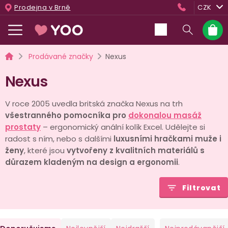
Přejít
Prodejna v Brně
CZK
na
obsah
Nákup
košík
Domů
Prodávané značky
Nexus
Nexus
V roce 2005 uvedla britská značka Nexus na trh
všestranného pomocníka pro
dokonalou masáž
prostaty
– ergonomický anální kolík Excel. Udělejte si
radost s ním, nebo s dalšími
luxusními hračkami muže i
ženy
, které jsou
vytvořeny z kvalitních materiálů
s
důrazem kladeným na design a ergonomii
.
Filtrovat
Ř