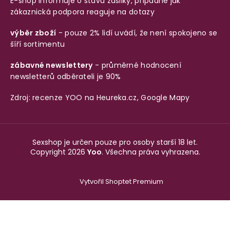
E-shop informuje o stavu zásilky, případně jak
zákaznická podpora reaguje na dotazy
výběr zboží
- pouze 2% lidí uvádí, že není spokojeno se
šíří sortimentu
zábavné newslettery
- průměrné hodnocení
newsletterů odběrateli je 90%
Zdroj: recenze YOO na
Heureka.cz
,
Google Mapy
Sexshop je určen pouze pro osoby starší 18 let.
Copyright 2026
Yoo
. Všechna práva vyhrazena.
Vytvořil Shoptet Premium