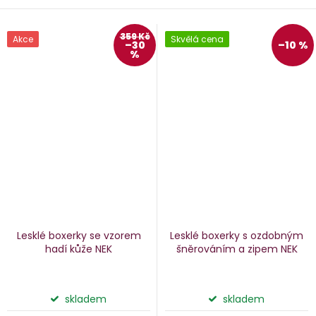
359 Kč
Akce
Skvělá cena
–30
–10 %
%
Lesklé boxerky se vzorem
Lesklé boxerky s ozdobným
hadí kůže NEK
šněrováním a zipem NEK
skladem
skladem