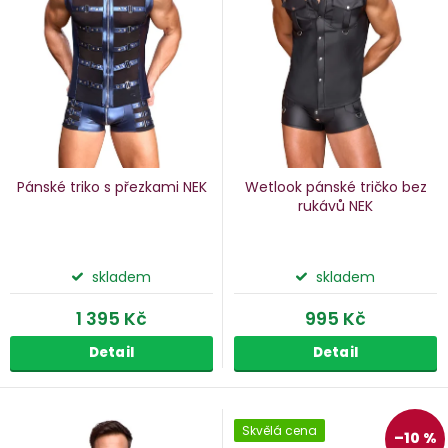
p
s
p
o
r
d
o
u
d
k
u
Pánské triko s přezkami NEK
Wetlook pánské tričko bez
k
rukávů NEK
ů
t
ů
skladem
skladem
1 395 Kč
995 Kč
Detail
Detail
Skvělá cena
–10 %