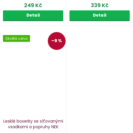
249 Kč
339 Kč
Detail
Detail
Skvělá cena
–9 %
Lesklé boxerky se síťovanými
vsadkami a popruhy NEK