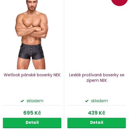
Wetlook pánské boxerky NEK
Lesklé prošívané boxerky se
zipem NEK
skladem
skladem
695 Kč
439 Kč
Detail
Detail