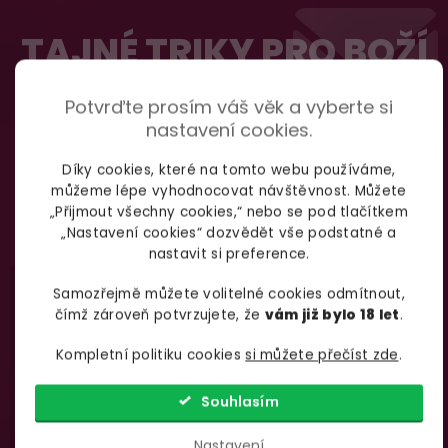
Z
100% diskrétní balení
á
TAJNÉ TRIKY PRO BOŽÍ
Nikdo nepozná, co jste si objednali. Mrkněte,
j
p
vypadá balíček
.
SEX
a
Potvrďte prosím váš věk a vyberte si
t
nastavení cookies.
Dodání do 2. dne
í
Díky cookies, které na tomto webu používáme,
Na rychlosti záleží! Vše důležité máme sklade
Odebírat
můžeme lépe vyhodnocovat návštěvnost. Můžete
a okamžitě odesíláme.
„Přijmout všechny cookies,“ nebo se pod tlačítkem
podmínkami ochrany
Vložením e-mailu souhlasíte s
„Nastavení cookies“ dozvědět vše podstatné a
osobních údajů
nastavit si preference.
Garance vrácení peněz
Samozřejmě můžete volitelné cookies odmítnout,
Máte
30 dní
na bezplatné vrácení zboží
čímž zároveň potvrzujete, že
vám již bylo 18 let
.
Kompletní politiku cookies
si můžete přečíst zde
.
Nevíte si rady
s výběrem zboží?
Souhlasím
Zavolejte Jolaně
Nastavení