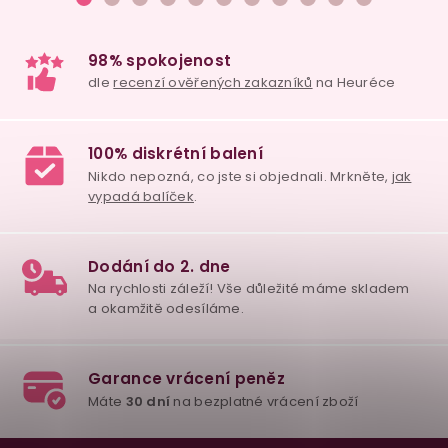
v
k
y
v
ý
p
i
s
u
98% spokojenost
dle
recenzí ověřených zakazníků
na Heuréce