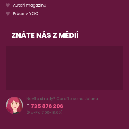
Autoři magazínu
Práce v YOO
ZNÁTE NÁS Z MÉDIÍ
Nevíte si rady? Obraťte se na Jolanu
735 876 206
(Po-Pá 7.00-18.00)