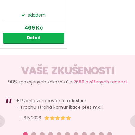
skladem
469 Kč
Detail
O
v
VAŠE ZKUŠENOSTI
l
á
98% spokojených zákazníků z
2686 ověřených recenzí
d
a
+ Rychlé zpracování a odeslání
c
- Trochu strohá komunikace přes mail
í
Hodnocení obchodu je 5 z 5 hvězdiček.
|
6.5.2026
p
r