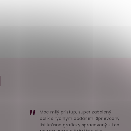
I
Moc milý prístup, super zabalený
balík s rýchlym dodaním. Sprievodný
list krásne graficky spracovaný s top