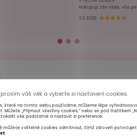
+ rychlé dodání
Nakupuji zde ráda, vše pe
Hodnocení obchod
3.5.2026
 prosím váš věk a vyberte si nastavení cookies.
100% diskrétní balení
Dodání do 2. dne
Nikdo nepozná, co jste si
Na rychlosti záleží! Vš
es, které na tomto webu používáme, můžeme lépe vyhodnocov
objednali. Mrkněte,
jak vypadá
máme skladem a oka
t. Můžete „Přijmout všechny cookies,“ nebo se pod tlačítkem „
balíček
.
odesíláme.
zvědět vše podstatné a nastavit si preference.
 můžete volitelné cookies odmítnout, čímž zároveň potvrzujet
let
.