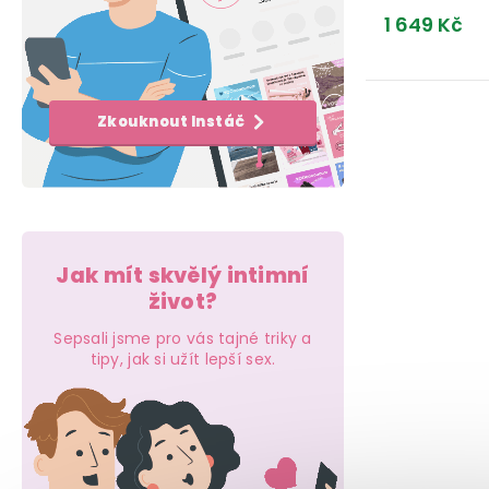
e
t
1 649 Kč
t
l
ů
ů
O
Zkouknout Instáč
v
l
á
d
Jak mít skvělý intimní
a
život?
c
Sepsali jsme pro vás tajné triky a
tipy, jak si užít lepší sex.
í
p
r
v