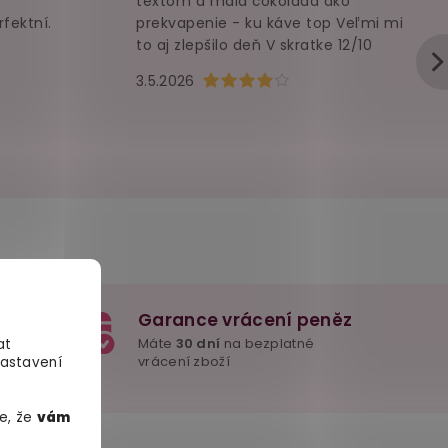
textom a malá čokoláda ako
rfektní.
prekvapenie - ku káve top Veľmi mi
to aj zlepšilo deň V skratke 12/10
u je 5 z 5 hvězdiček.
Hodnocení obchodu je 4 z 5 hvězd
3.5.2026
Garance vrácení peněz
e důležité
Máte
30 dní
na bezplatné
at
mžitě
vrácení zboží
Nastavení
e, že
vám