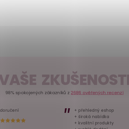
VAŠE ZKUŠENOST
98% spokojených zákazníků z
2686 ověřených recenzí
 doručení
+ přehledný eshop
+ široká nabídka
Hodnocení obchodu je 5 z 5 hvězdiček.
+ kvalitní produkty