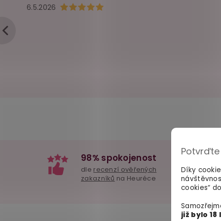
Hodnocení obchodu je 5 z 5 hvězdiček.
6.5.2026
Potvrďte
98% spokojenost
dle
recenzí ověřených
Díky cooki
zakazníků
na Heuréce
návštěvnos
cookies“ do
Samozřejmě
již bylo 18 