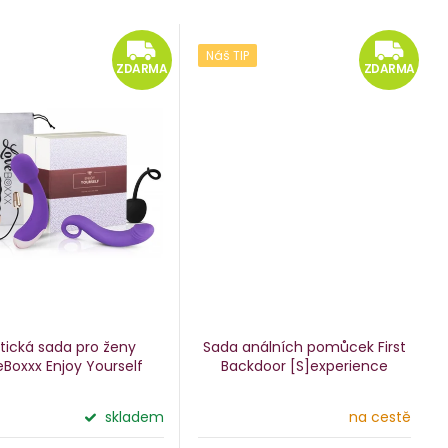
MA
ZDARMA
Z
Náš TIP
ZDARMA
ZDARMA
otická sada pro ženy
Sada análních pomůcek First
eBoxxx Enjoy Yourself
Backdoor [S]experience
skladem
na cestě