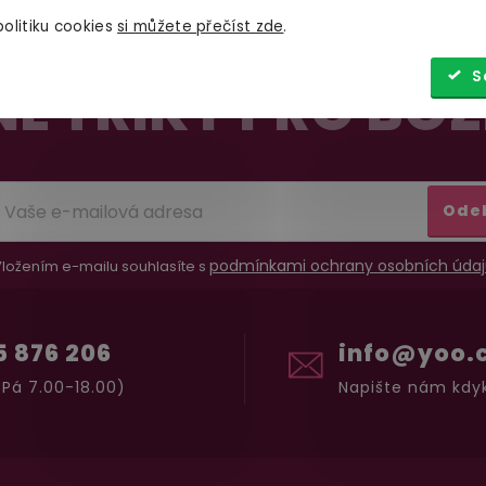
olitiku cookies
si můžete přečíst zde
.
S
É TRIKY PRO BOŽ
Ode
podmínkami ochrany osobních údaj
ložením e-mailu souhlasíte s
5 876 206
info@yoo.
Pá 7.00-18.00)
Napište nám kdyk