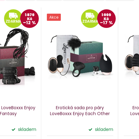
ZDARMA
ZDAR
1 879
1 999
Akce
Kč
Kč
ZDARMA
ZDARMA
–12 %
–17 %
 LoveBoxxx Enjoy
Erotická sada pro páry
Er
Fantasy
LoveBoxxx Enjoy Each Other
Lov
skladem
skladem