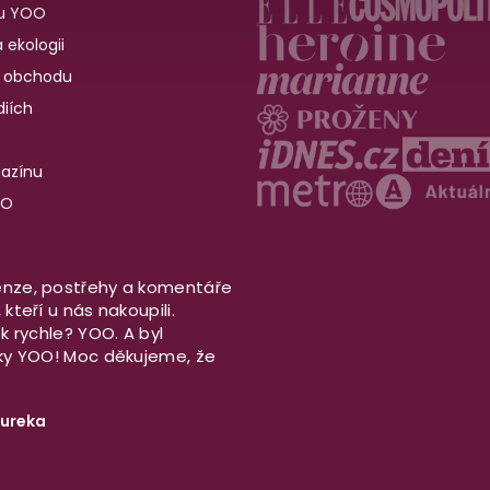
u YOO
 ekologii
 obchodu
iích
gazínu
OO
nze, postřehy a komentáře
kteří u nás nakoupili.
ek rychle? YOO. A byl
aky YOO! Moc děkujeme, že
ureka