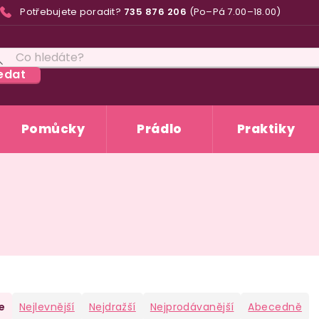
Potřebujete poradit?
735 876 206
(Po–Pá 7.00–18.00)
edat
Pomůcky
Prádlo
Praktiky
e
Nejlevnější
Nejdražší
Nejprodávanější
Abecedně