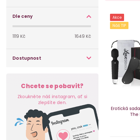
o
a
V
s
z
Dle ceny
Akce
ý
Náš TIP
t
e
p
1119
Kč
1649
Kč
r
n
i
a
í
Dostupnost
s
n
p
p
n
r
r
Chcete se pobavit?
í
o
Zkoukněte náš instagram, ať si
o
p
zlepšíte den.
d
Erotická sada
d
The 
a
u
u
n
k
k