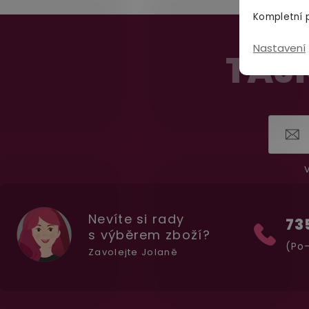
Kompletní p
Z
Nastavení
á
TAJN
p
a
t
í
V
Nevíte si rady
73
s výběrem zboží?
(Po-
Zavolejte Jolaně