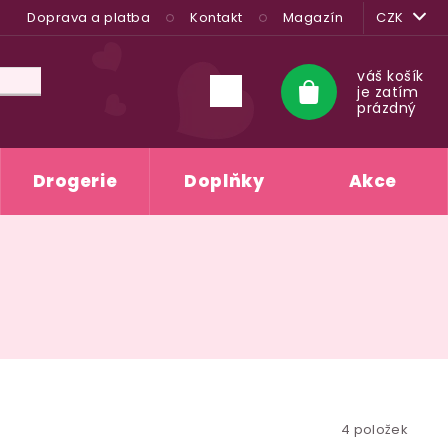
Doprava a platba
Kontakt
Magazín
CZK
váš košík
je zatím
Nákupní
prázdný
košík
Drogerie
Doplňky
Akce
4
položek