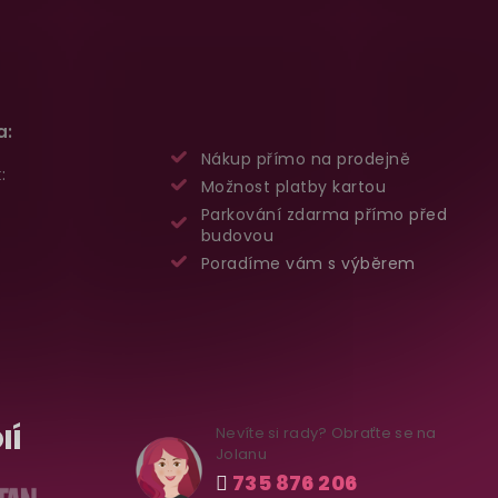
a:
Nákup přímo na prodejně
:
Možnost platby kartou
Parkování zdarma přímo před
budovou
Poradíme vám s výběrem
IÍ
Nevíte si rady? Obraťte se na
Jolanu
735 876 206