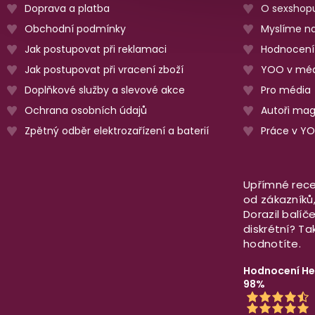
Doprava a platba
O sexshop
Obchodní podmínky
Myslíme na
Jak postupovat při reklamaci
Hodnocení
Jak postupovat při vracení zboží
YOO v méd
Doplňkové služby a slevové akce
Pro média
Ochrana osobních údajů
Autoři ma
Zpětný odběr elektrozařízení a baterií
Práce v Y
Upřímné rece
od zákazníků, 
Dorazil balíč
diskrétní? T
hodnotíte.
Hodnocení He
98%