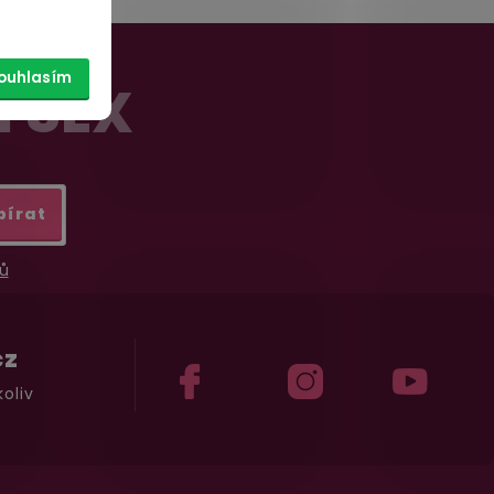
ouhlasím
Í SEX
bírat
ů
cz
oliv