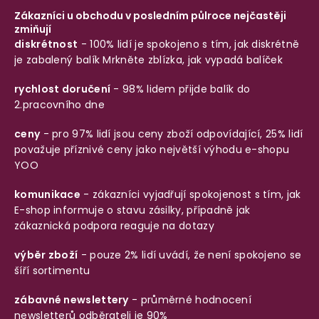
Zákazníci u obchodu v posledním půlroce nejčastěji
zmiňují
diskrétnost
- 100% lidí je spokojeno s tím, jak diskrétně
je zabalený balík
Mrkněte zblízka, jak vypadá balíček
rychlost doručení
- 98% lidem přijde balík do
2.pracovního dne
ceny
- pro 97% lidí jsou ceny zboží odpovídající, 25% lidí
považuje příznivé ceny jako největší výhodu e-shopu
YOO
komunikace
- zákazníci vyjadřují spokojenost s tím, jak
E-shop informuje o stavu zásilky, případně jak
zákaznická podpora reaguje na dotazy
výběr zboží
- pouze 2% lidí uvádí, že není spokojeno se
šíří sortimentu
zábavné newslettery
- průměrné hodnocení
newsletterů odběrateli je 90%