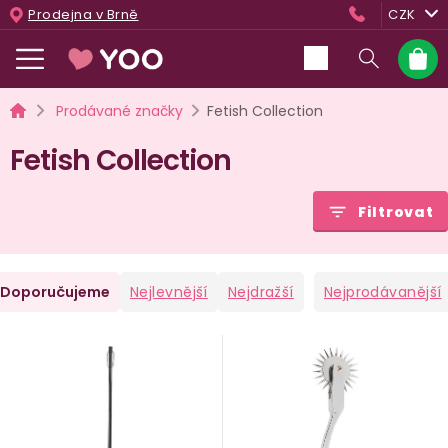
Přejít
Prodejna v Brně
CZK
na
obsah
Nákup
košík
Domů
Prodávané značky
Fetish Collection
Fetish Collection
Filtrovat
Ř
Doporučujeme
Nejlevnější
Nejdražší
Nejprodávanější
a
V
e
ý
n
p
i