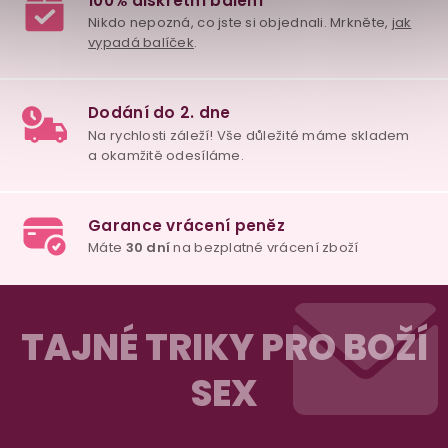
i
s
u
Z
á
TAJNÉ TRIKY PRO BOŽÍ
p
SEX
a
t
98% spokojenost