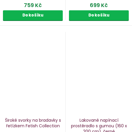
759 Kč
699 Kč
Do košíku
Do košíku
Široké svorky na bradavky s
Lakované napínací
řetízkem Fetish Collection
prostěradlo s gumou
(160 x
200 cm), černé