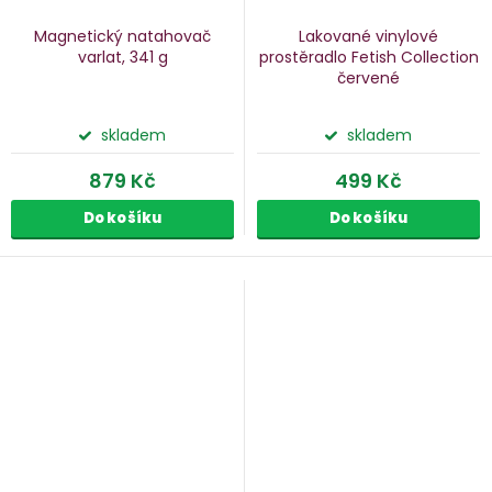
Magnetický natahovač
Lakované vinylové
varlat, 341 g
prostěradlo Fetish Collection
červené
skladem
skladem
879 Kč
499 Kč
Do košíku
Do košíku