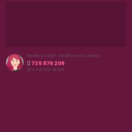
Nevíte si rady? Obraťte se na Jolanu
735 876 206
(Po-Pá 7.00-18.00)