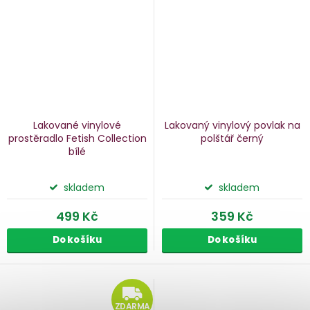
Lakované vinylové
Lakovaný vinylový povlak na
prostěradlo Fetish Collection
polštář
černý
bílé
skladem
skladem
499 Kč
359 Kč
Do košíku
Do košíku
ZDARMA
ZDARMA