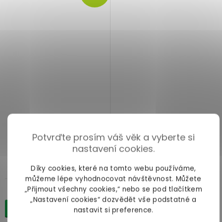
Lakované vinylové
Lakované vinylové
prostěradlo s nafukovacím
prostěradlo Fetish Collection
Potvrďte prosím váš věk a vyberte si
okrajem
bordeaux
nastavení cookies.
Díky cookies, které na tomto webu používáme,
skladem
na cestě
můžeme lépe vyhodnocovat návštěvnost. Můžete
„Přijmout všechny cookies,“ nebo se pod tlačítkem
2 019 Kč
629 Kč
„Nastavení cookies“ dozvědět vše podstatné a
Do košíku
Do košíku
nastavit si preference.