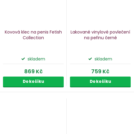
Kovová klec na penis Fetish
Lakované vinylové povlečení
Collection
na peřinu
černé
skladem
skladem
869 Kč
759 Kč
Do košíku
Do košíku