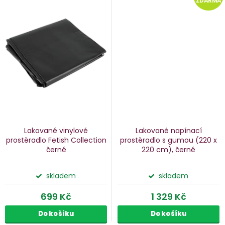
ZDARMA
Lakované vinylové
Lakované napínací
prostěradlo Fetish Collection
prostěradlo s gumou
(220 x
černé
220 cm), černé
skladem
skladem
699 Kč
1 329 Kč
Do košíku
Do košíku