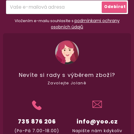
í
dle
recenzí ověřených zakazníků
na Heuréce
Odebírat
podmínkami ochrany
Vložením e-mailu souhlasíte s
osobních údajů
100% diskrétní balení
Nikdo nepozná, co jste si objednali. Mrkněte,
j
vypadá balíček
.
Dodání do 2. dne
Nevíte si rady
s výběrem zboží?
Na rychlosti záleží! Vše důležité máme sklade
a okamžitě odesíláme.
Zavolejte Jolaně
Garance vrácení peněz
Máte
30 dní
na bezplatné vrácení zboží
735 876 206
info@yoo.cz
(Po-Pá 7.00-18.00)
Napište nám kdykoliv