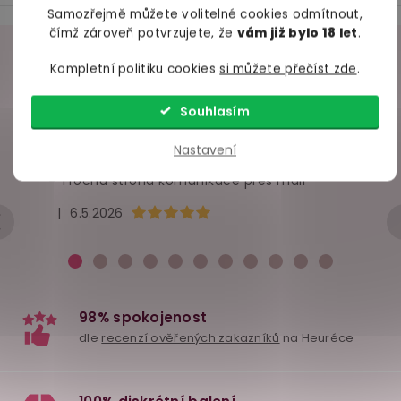
Samozřejmě můžete volitelné cookies odmítnout,
O
čímž zároveň potvrzujete, že
vám již bylo 18 let
.
v
VAŠE ZKUŠENOSTI
Kompletní politiku cookies
si můžete přečíst zde
.
l
á
98% spokojených zákazníků z
2686 ověřených recenzí
Souhlasím
d
Nastavení
a
+ Rychlé zpracování a odeslání
c
- Trochu strohá komunikace přes mail
í
Hodnocení obchodu je 5 z 5 hvězdiček.
|
6.5.2026
p
r
v
k
y
v
ý
p