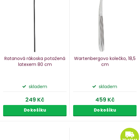
p
s
p
o
r
d
o
u
d
k
u
Ratanová rákoska potažená
Wartenbergovo kolečko, 18,5
k
latexem
80 cm
cm
ů
t
ů
skladem
skladem
249 Kč
459 Kč
Do košíku
Do košíku