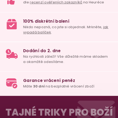
v
ý
p
i
s
u
98% spokojenost
dle
recenzí ověřených zakazníků
na Heuréce
100% diskrétní balení
Nikdo nepozná, co jste si objednali. Mrkněte,
j
Z
vypadá balíček
.
á
TAJNÉ TRIKY PRO BOŽÍ
p