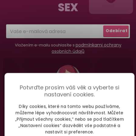
SEX
Dodání do 2. dne
a
Na rychlosti záleží! Vše důležité máme sklade
t
a okamžitě odesíláme.
í
Odebírat
Garance vrácení peněz
podmínkami ochrany
Vložením e-mailu souhlasíte s
Máte
30 dní
na bezplatné vrácení zboží
osobních údajů
Potvrďte prosím váš věk a vyberte si
nastavení cookies.
Nevíte si rady
s výběrem zboží?
Díky cookies, které na tomto webu používáme,
Zavolejte Jolaně
můžeme lépe vyhodnocovat návštěvnost. Můžete
„Přijmout všechny cookies,“ nebo se pod tlačítkem
„Nastavení cookies“ dozvědět vše podstatné a
nastavit si preference.