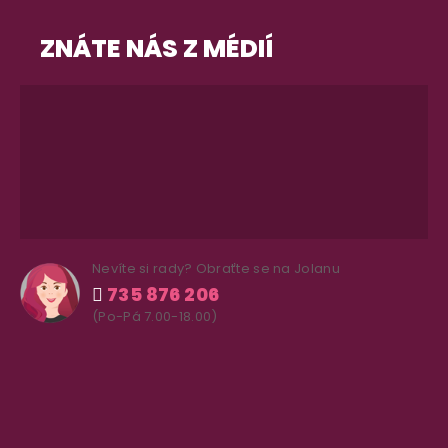
ZNÁTE NÁS Z MÉDIÍ
Nevíte si rady? Obraťte se na Jolanu
735 876 206
(Po-Pá 7.00-18.00)