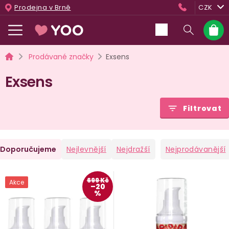
Přejít
Prodejna v Brně
CZK
na
obsah
Nákup
košík
Domů
Prodávané značky
Exsens
Exsens
Filtrovat
Ř
Doporučujeme
Nejlevnější
Nejdražší
Nejprodávanější
a
V
699 Kč
Akce
–20
e
ý
%
n
p
i