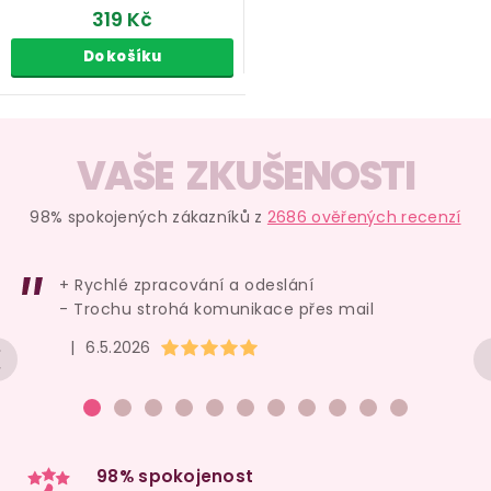
319 Kč
Do košíku
O
v
VAŠE ZKUŠENOSTI
l
á
98% spokojených zákazníků z
2686 ověřených recenzí
d
a
+ Rychlé zpracování a odeslání
c
- Trochu strohá komunikace přes mail
í
Hodnocení obchodu je 5 z 5 hvězdiček.
|
6.5.2026
p
r
v
k
y