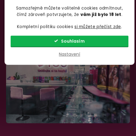
Samozřejmě můžete volitelné cookies odmítnout,
735 876 206
info@yoo.cz
čímž zároveň potvrzujete, že
vám již bylo 18 let
.
(Po-Pá 7.00-18.00)
Napište nám kdykoliv
Kompletní politiku cookies
si můžete přečíst zde
.
Souhlasím
Nastavení