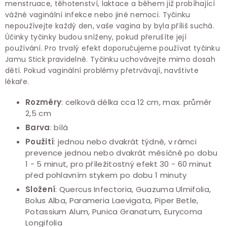
menstruace, těhotenství, laktace a během již probíhající
vážné vaginální infekce nebo jiné nemoci. Tyčinku
nepoužívejte každý den, vaše vagina by byla příliš suchá.
Účinky tyčinky budou sníženy, pokud přerušíte její
používání. Pro trvalý efekt doporučujeme používat tyčinku
Jamu Stick pravidelně. Tyčinku uchovávejte mimo dosah
dětí. Pokud vaginální problémy přetrvávají, navštivte
lékaře.
Rozměry
: celková délka cca 12 cm, max. průměr
2,5 cm
Barva
: bílá
Použití
: jednou nebo dvakrát týdně, v rámci
prevence jednou nebo dvakrát měsíčně po dobu
1 - 5 minut, pro příležitostný efekt 30 - 60 minut
před pohlavním stykem po dobu 1 minuty
Složení
: Quercus Infectoria, Guazuma Ulmifolia,
Bolus Alba, Parameria Laevigata, Piper Betle,
Potassium Alum, Punica Granatum, Eurycoma
Longifolia