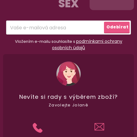
SEX
a
t
í
Odebírat
podmínkami ochrany
Vložením e-mailu souhlasíte s
osobních údajů
98% spokojenost
dle
recenzí ověřených zakazníků
na Heuréce
Nevíte si rady
s výběrem zboží?
Zavolejte Jolaně
100% diskrétní balení
Nikdo nepozná, co jste si objednali. Mrkněte,
j
vypadá balíček
.