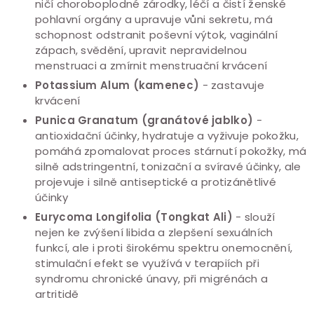
ničí choroboplodné zárodky, léčí a čistí ženské
pohlavní orgány a upravuje vůni sekretu, má
schopnost odstranit poševní výtok, vaginální
zápach, svědění, upravit nepravidelnou
menstruaci a zmírnit menstruační krvácení
Potassium Alum (kamenec)
- zastavuje
krvácení
Punica Granatum (granátové jablko)
-
antioxidační účinky, hydratuje a vyživuje pokožku,
pomáhá zpomalovat proces stárnutí pokožky, má
silně adstringentní, tonizační a svíravé účinky, ale
projevuje i silně antiseptické a protizánětlivé
účinky
Eurycoma Longifolia (Tongkat Ali)
- slouží
nejen ke zvýšení libida a zlepšení sexuálních
funkcí, ale i proti širokému spektru onemocnění,
stimulační efekt se využívá v terapiích při
syndromu chronické únavy, při migrénách a
artritidě