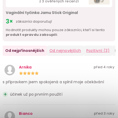
z
3
ověřených recenzí
Vaginální tyčinka Jamu Stick Original
3×
zákazníci doporučují
Hodnotit produkty mohou pouze zákazníci, kteří si tento
produkt opravdu zakoupili
.
Od nejpřínosnějších
Od nejnovějších
Pozitivní
(3)
N
Arnika
před 4 roky
s přípravkem jsem spokojená a splnil moje očekávání
účinek už po prvním použití
Bianco
před 3 roky