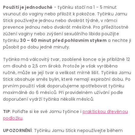
Použití je jednoduché
- tyčinku stačí na 1 - 5 minut
vsunout do vaginy nebo přiložit k pokožce. Tyčinku Jamu
Stick používejte jednou nebo dvakrát týdně, v rámci
prevence jednou nebo dvakrát měsíčně. Pro příležitostné
zúžení vaginy nebo zvýšení sexuálního libida použijte
tyčinku
30 – 60 minut před pohlavním stykem
a nechte ji
působit po dobu jedné minuty.
Tyčinka má válcovitý tvar, zaoblené konce a je přibližně 12
cm dlouhá a 2,5 cm široká. Protože je však vyráběna
ručně, může se její tvar a velikost mírně lišit. Tyčinka Jamu
Stick obsahuje smĕs bylin, které nemají expirační dobu. Po
prvním použití však doporučujeme spotřebovat tyčinku
maximálně do 6 měsíců. Při pravidelném užívání podle
doporučení vydrží tyčinka několik měsíců.
TIP
: Pořiďte si ke své Jamu tyčince i
praktickou dřevěnou
podložku
.
UPOZORNĚNÍ
: Tyčinku Jamu Stick nepoužívejte během