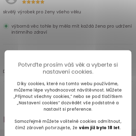
skvělý výrobek pro ženy všeho věku
výborná věc tohle by měla mít každá žena pro udržení
intimního zdraví
Bianco
před 3 roky
Potvrďte prosím váš věk a vyberte si
nastavení cookies.
Dárek pro dceru jako prevnce
Díky cookies, které na tomto webu používáme,
můžeme lépe vyhodnocovat návštěvnost. Můžete
Zobrazit všechny recenze
„Přijmout všechny cookies,“ nebo se pod tlačítkem
„Nastavení cookies“ dozvědět vše podstatné a
nastavit si preference.
Příslušenství
Samozřejmě můžete volitelné cookies odmítnout,
čímž zároveň potvrzujete, že
vám již bylo 18 let
.