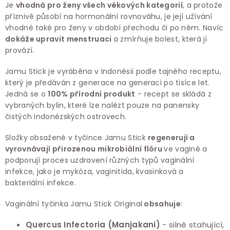
Je
vhodná pro ženy všech věkových kategorií
, a protože
příznivě působí na hormonální rovnováhu, je její užívání
vhodné také pro ženy v období přechodu či po něm. Navíc
dokáže upravit menstruaci
a zmírňuje bolest, která ji
provází.
Jamu Stick je vyráběna v Indonésii podle tajného receptu,
který je předáván z generace na generaci po tisíce let.
Jedná se o
100% přírodní produkt
- recept se skládá z
vybraných bylin, které lze nalézt pouze na panensky
čistých indonézských ostrovech.
Složky obsažené v tyčince Jamu Stick
regenerují a
vyrovnávají přirozenou mikrobiální flóru
ve vagině a
podporují proces uzdravení různých typů vaginální
infekce, jako je mykóza, vaginitida, kvasinková a
bakteriální infekce.
Vaginální tyčinka Jamu Stick Original
obsahuje
:
Quercus Infectoria (Manjakani)
- silně stahující,