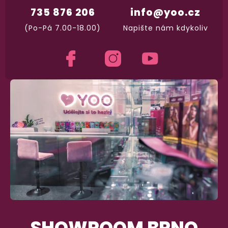
735 876 206
info@yoo.cz
Dodání do 2. dne
(Po-Pá 7.00-18.00)
Napište nám kdykoliv
Na rychlosti záleží! Vše důležité máme sklade
a okamžitě odesíláme.
Garance vrácení peněz
Máte
30 dní
na bezplatné vrácení zboží
SHOWROOM BRNO