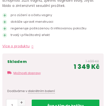
schopnost zúžit vaginu, zpevnit vaginální svaly, zvýšit
libido a zintenzivnit sexuální prožitek.
pro zúžení a očistu vaginy
dokáže upravit menstruaci
regeneruje poškozenou či infikovanou pokožku
trvalý i příležitostný efekt
Více o produktu
skladem
1 499 Kč
1 349 Kč
Měr
Možnosti dopravy
cen
Dodáváme v
diskrétním balení
Šup
s tím
do košíku