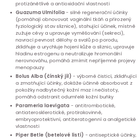
protizánětlivé a antioxidační vlastnosti
Guazuma Ulmifolia
- silné regenerační účinky
(pomáhají obnovovat vaginální tkáň a přirozený
fyziologický stav sliznice), stahující účinek, místně
zužuje cévy a upravuje vyměšování (sekreci),
navrací pevnost dělohy a svalů po porodu,
zklidňuje a urychluje hojení kůže a sliznic, upravuje
hladinu estrogenu a neutralizuje hromonální
nerovnováhu, pomáhá zmírnit nepříjemné projevy
menopauzy
Bolus Alba
(čínský jíl)
- výborné čisticí, zklidňující
a zmatňující účinky, dokáže účinně absorbovat z
pokožky nadbytečný kožní maz i nečistoty,
pomáhá odstranit odumřelé kožní buňky
Parameria laevigata
- antitrombotické,
antiaterosklerotické, protirakovinné,
embryoprotektivní, antiteratogenní a analgetické
vlastnosti
Piper Betle (betelové listí)
- antiseptické účinky,