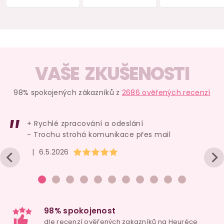
intimní
psychické i
tyčinku Jamu Stick
1 ks
fyzické zdraví žen,
90 kapslí
skladem
skladem
skl
599 Kč
319 Kč
10 
VAŠE ZKUŠENOSTI
Do košíku
Do košíku
Do ko
98% spokojených zákazníků z
2686 ověřených recenzí
+ Rychlé zpracování a odeslání
- Trochu strohá komunikace přes mail
Náš TIP
Hodnocení obchodu je 5 z 5 hvězdiček.
|
6.5.2026