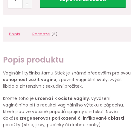
Popis
Recenze
(3)
Popis produktu
Vaginální tyčinka Jamu Stick je známá především pro svou
schopnost zúžit vaginu
, zpevnit vaginální svaly, zvýšit
libido a zintenzivnit sexuální prožitek.
Kromě toho je
určená i k očistě vaginy
, vyvážení
vaginálního pH a redukci vaginálního výtoku a zápachu,
které jsou ve většině případů spojeny s infekcí. Navíc
dokáže
zregenerovat
poškozené či infikované oblasti
pokožky (strie, jizvy, pupínky či drobné ranky).