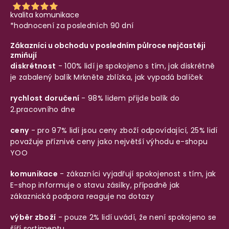
kvalita komunikace
*hodnocení za posledních 90 dní
Zákazníci u obchodu v posledním půlroce nejčastěji
zmiňují
diskrétnost
- 100% lidí je spokojeno s tím, jak diskrétně
je zabalený balík
Mrkněte zblízka, jak vypadá balíček
rychlost doručení
- 98% lidem přijde balík do
2.pracovního dne
ceny
- pro 97% lidí jsou ceny zboží odpovídající, 25% lidí
považuje příznivé ceny jako největší výhodu e-shopu
YOO
komunikace
- zákazníci vyjadřují spokojenost s tím, jak
E-shop informuje o stavu zásilky, případně jak
zákaznická podpora reaguje na dotazy
výběr zboží
- pouze 2% lidí uvádí, že není spokojeno se
šíří sortimentu