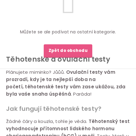
Můžete se ale podívat na ostatní kategorie.
Zpět do obchodu
Těhotenské a ovulační testy
Plánujete miminko? Jůůů.
Ovulační testy vám
prozradí, kdy je ta nejlepší doba na
početí, těhotenské testy vám zase ukážou, zda
byla vaše snaha úspěšná
. Paráda!
Jak fungují těhotenské testy?
Žádné čáry a kouzla, tohle je věda.
Těhotenský test
vyhodnocuje přítomnost lidského hormonu
choriogonadotropinu (hCG) v moči
. Testy, které u