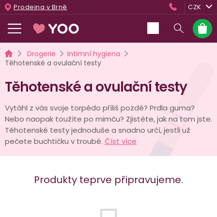
Přejít
Prodejna v Brně
CZK
na
obsah
Nákup
košík
Domů
Drogerie
Intimní hygiena
Těhotenské a ovulační testy
Těhotenské a ovulační testy
Vytáhl z vás svoje torpédo příliš pozdě? Prdla guma?
Nebo naopak toužíte po mimču? Zjistěte, jak na tom jste.
Těhotenské testy jednoduše a snadno určí, jestli už
pečete buchtičku v troubě.
Číst více
Produkty teprve připravujeme.