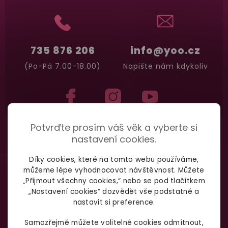
735 876 206
info@yoo.cz
(Po-Pá 7.00-18.00)
Napište nám kdykoliv
Potvrďte prosím váš věk a vyberte si
nastavení cookies.
Díky cookies, které na tomto webu používáme,
můžeme lépe vyhodnocovat návštěvnost. Můžete
„Přijmout všechny cookies,“ nebo se pod tlačítkem
„Nastavení cookies“ dozvědět vše podstatné a
nastavit si preference.
Samozřejmě můžete volitelné cookies odmítnout,