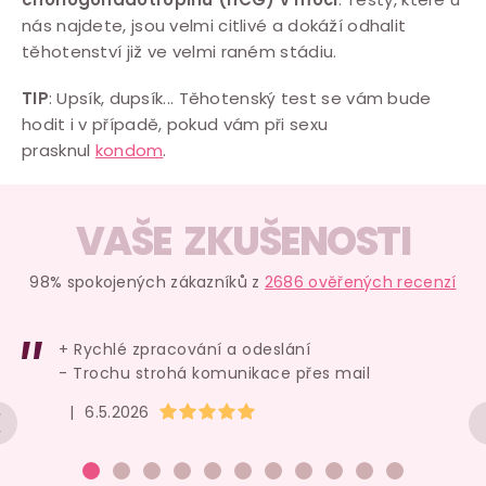
nás najdete, jsou velmi citlivé a dokáží odhalit
těhotenství již ve velmi raném stádiu.
TIP
: Upsík, dupsík... Těhotenský test se vám bude
hodit i v případě, pokud vám při sexu
prasknul
kondom
.
VAŠE ZKUŠENOSTI
98% spokojených zákazníků z
2686 ověřených recenzí
+ Rychlé zpracování a odeslání
- Trochu strohá komunikace přes mail
Hodnocení obchodu je 5 z 5 hvězdiček.
|
6.5.2026