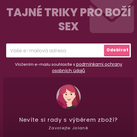
Na rychlosti záleží! Vše důležité máme sklade
á
TAJNÉ TRIKY PRO BOŽÍ
a okamžitě odesíláme.
p
SEX
a
Garance vrácení peněz
t
Máte
30 dní
na bezplatné vrácení zboží
í
Odebírat
podmínkami ochrany
Vložením e-mailu souhlasíte s
osobních údajů
Nevíte si rady
s výběrem zboží?
Zavolejte Jolaně