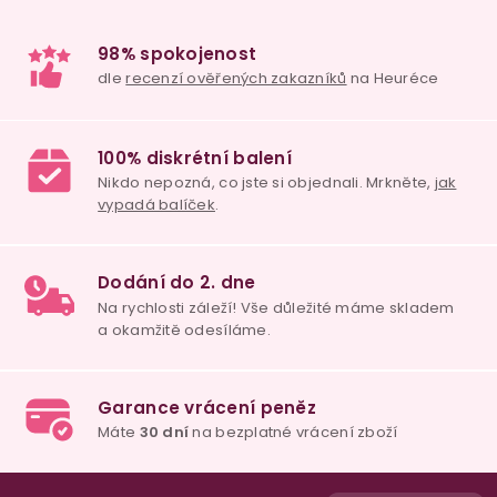
98% spokojenost
dle
recenzí ověřených zakazníků
na Heuréce
100% diskrétní balení
Nikdo nepozná, co jste si objednali. Mrkněte,
j
vypadá balíček
.
Dodání do 2. dne
Z