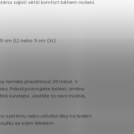
 stěna zajistí větší komfort během nošení.
4,5 cm (L) nebo 5 cm (XL)
 by neměla přesáhnout
20 minut. V
nisu. Pokud pozorujete bolest, změnu
itě sundejte. Jestliže to není možné,
ho systému nebo užíváte léky na ředění
kroužku se svým lékařem.