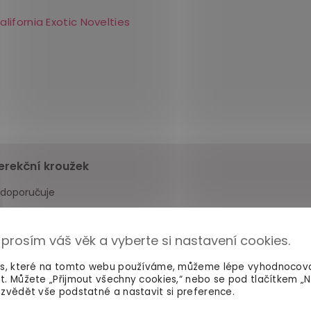
alifornia Exotic Novelties
erekční kroužek
 doporučuje
nedoporučuje
 prosím váš věk a vyberte si nastavení cookies.
y mohou pouze zákazníci, kteří si tento
produkt opravdu zak
es, které na tomto webu používáme, můžeme lépe vyhodnocov
t. Můžete „Přijmout všechny cookies,“ nebo se pod tlačítkem „
zvědět vše podstatné a nastavit si preference.
Negativní
(5)