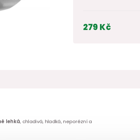
279 Kč
Měrná
cena:
ně lehká
, chladivá, hladká, neporézní a