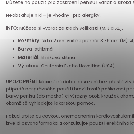
Můžete ho použít pro zaškrcení penisu i varlat a široká
Neobsahuje nikl – je vhodný i pro alergiky.
INFO
: Můžete si vybrat ze třech velikostí (M, L a XL).
Rozměry
: šířka 2 cm, vnitřní průměr 3,75 cm (M), 
Barva
: stříbrná
Materiál
: hliníková slitina
Výrobce
: California Exotic Novelties (USA)
UPOZORNĚNÍ
: Maximální doba
nasazení bez přestávky
případě nesprávného použití hrozí trvalé poškození pe
barvy penisu (do modra) či výrazný otok, kroužek okamž
okamžitě vyhledejte lékařskou pomoc.
Pokud trpíte cukrovkou, onemocněním kardiovaskulární
krve či psychofarmaka, zkonzultujte použití erekčního 