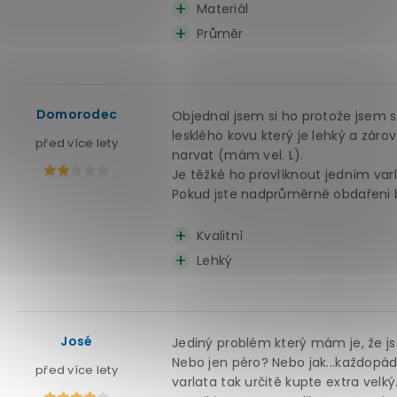
Materiál
Průměr
Domorodec
Objednal jsem si ho protože jsem si
lesklého kovu který je lehký a zár
před více lety
narvat (mám vel. L).
Je těžké ho provlíknout jedním var
Pokud jste nadprůměrně obdařeni bu
Kvalitní
Lehký
José
Jediný problém který mám je, že j
Nebo jen péro? Nebo jak...každopádn
před více lety
varlata tak určitě kupte extra velký