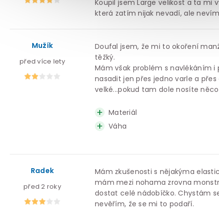
Koupil jsem Large velikost a ta mi 
která zatím nijak nevadí, ale neví
Mužík
Doufal jsem, že mi to okoření manžel
těžký.
před více lety
Mám však problém s navlékáním i
nasadit jen přes jedno varle a přes 
velké...pokud tam dole nosíte něco
Materiál
Váha
Radek
Mám zkušenosti s nějakýma elastick
mám mezi nohama zrovna monstrum
před 2 roky
dostat celé nádobíčko. Chystám se
nevěřím, že se mi to podaří.