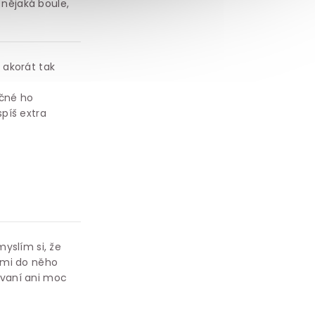
 nějaká boule,
, akorát tak
čné ho
spíš extra
yslím si, že
 mi do něho
ovaní ani moc