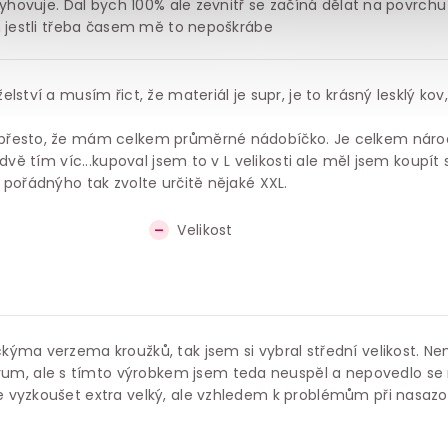
vyhovuje. Dal bych 100% ale zevnitř se začíná dělat na povrchu
m jestli třeba časem mě to nepoškrábe
ství a musím řict, že materiál je supr, je to krásný lesklý kov
 přesto, že mám celkem průměrné nádobíčko. Je celkem náro
dvě tím víc...kupoval jsem to v L velikosti ale měl jsem koupít 
 pořádnýho tak zvolte určitě nějaké XXL.
Velikost
ýma verzema kroužků, tak jsem si vybral střední velikost. Nem
, ale s tímto výrobkem jsem teda neuspěl a nepovedlo se
 vyzkoušet extra velký, ale vzhledem k problémům při nasaz