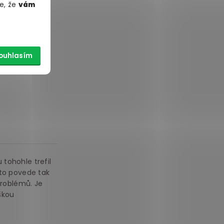
e, že
vám
il, že to má
m ho v
dřív a k
krajích, takže
ouhlasím
tohohle trefil
 to povede tak
problémů. Je
škou