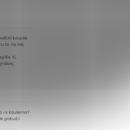
valitní kousek
žu to na něj
spíše XL.
ýráběj.
o i s koulema?
le pokud i