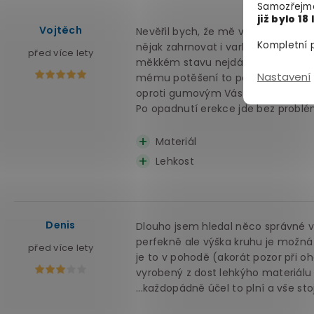
Samozřejmě
již bylo 18 
Vojtěch
Nevěřil bych, že mě v mých 67 ješt
Kompletní p
nějak zahrnovat i varlata. Byl jsem
před více lety
měkkém stavu nejdále jak to šlo. V
Nastavení
mému potěšení to potěšilo i ženu a 
oproti gumovým Vás nijak netlačí a
Po opadnutí erekce jde bez problé
Materiál
Lehkost
Denis
Dlouho jsem hledal něco správné ve
perfekně ale výška kruhu je možná 
před více lety
je to v pohodě (akorát pozor při o
vyrobený z dost lehkýho materiálu 
...každopádně účel to plní a vše stoj