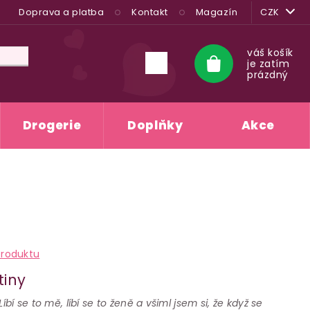
Doprava a platba
Kontakt
Magazín
CZK
váš košík
je zatím
Nákupní
prázdný
košík
Drogerie
Doplňky
Akce
produktu
tiny
íbí se to mě, líbí se to ženě a všiml jsem si, že když se