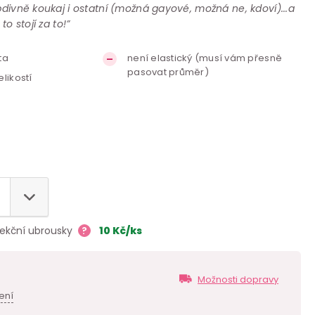
bdivně koukaj i ostatní (možná gayové, možná ne, kdoví)...a
to stojí za to!”
ta
není elastický (musí vám přesně
pasovat průměr)
likostí
fekční ubrousky
?
10
Kč
/ks
Možnosti dopravy
ení