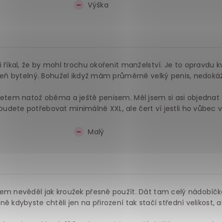
Výška
 říkal, že by mohl trochu okořenit manželství. Je to opravdu k
oveň bytelný. Bohužel ikdyž mám průměrně velký penis, nedoká
letem natož oběma a ještě penisem. Měl jsem si asi objednat 
dete potřebovat minimálně XXL, ale čert ví jestli ho vůbec v
Malý
sem nevěděl jak kroužek přesně použít. Dát tam celý nádobíčk
ě kdybyste chtěli jen na přirození tak stačí střední velikost, a
.