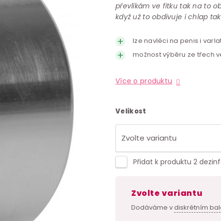
převlíkám ve fitku tak na to o
když už to obdivuje i chlap tak 
lze navléci na penis i varla
možnost výběru ze třech ve
Více o produktu
Velikost
Přidat k produktu 2 dezin
Zvolte variantu
Dodáváme v
diskrétním bal