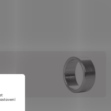
oupili
.
at
Nastavení