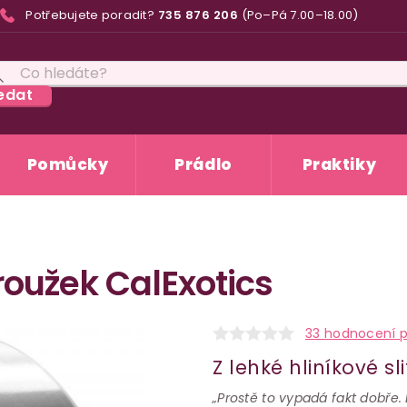
Potřebujete poradit?
735 876 206
(Po–Pá 7.00–18.00)
edat
Pomůcky
Prádlo
Praktiky
roužek CalExotics
33 hodnocení 
Z lehké hliníkové sli
„Prostě to vypadá fakt dobře. L