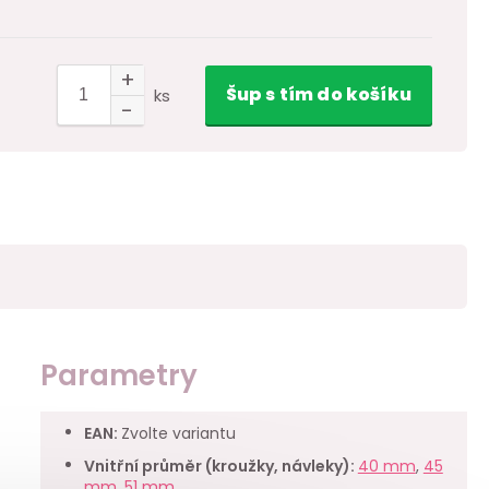
Šup
s tím
do košíku
ks
Parametry
EAN
:
Zvolte variantu
Vnitřní průměr (kroužky, návleky)
:
40 mm
,
45
mm
,
51 mm