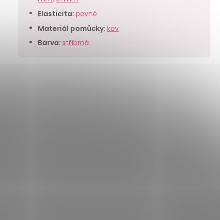
Elasticita
:
pevné
Materiál pomůcky
:
kov
Barva
:
stříbrná