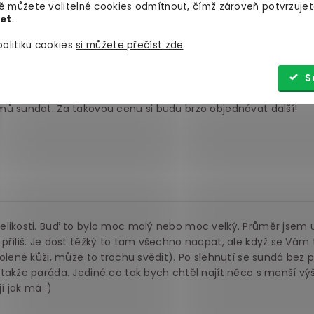
 můžete volitelné cookies odmítnout, čímž zároveň potvrzujet
let
.
ě něco překvapí tak moc jako tohle. A dokonce jsem ani netuš
olitiku cookies
si můžete přečíst zde
.
 proto velice potěšen, když jsem to začal používat. Nasadil jse
 momentě erekce jsem cítil, že jsem tvrdší a pevnější než kdy 
v tu ránu jsem si připadal jak Superman. Je velice hladký na o
S
ni nebolí. Vlastně ho pořádně ani necítíte.
mů sundat. Za takovou cenu si budu brzo objednávat další!
likosti. Buď to bylo moc malý nebo moc velký. Průměr jsem u 
příliš. Je dost těžký to tam všechno nacpat, ale když se Vám
holené kůži, může to trochu svědit). Po slehnutí se sundá bez 
takže paráda. Jediné co tak bych chtěl najít něco s menší vý
í jak má :)