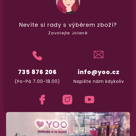
Dodání do 2. dne
Na rychlosti záleží! Vše důležité máme sklade
Nevíte si rady
s výběrem zboží?
a okamžitě odesíláme.
Zavolejte Jolaně
Garance vrácení peněz
Máte
30 dní
na bezplatné vrácení zboží
735 876 206
info@yoo.cz
(Po-Pá 7.00-18.00)
Napište nám kdykoliv