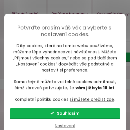
kroužkem MAZE
oči Taboom
pro ž
černý
MAGNET
Secret Sc
skladem
skladem
skl
Potvrďte prosím váš věk a vyberte si
589 Kč
269 Kč
499 
nastavení cookies.
Do košíku
Do košíku
Do ko
Díky cookies, které na tomto webu používáme,
můžeme lépe vyhodnocovat návštěvnost. Můžete
„Přijmout všechny cookies,“ nebo se pod tlačítkem
„Nastavení cookies“ dozvědět vše podstatné a
nastavit si preference.
Samozřejmě můžete volitelné cookies odmítnout,
čímž zároveň potvrzujete, že
vám již bylo 18 let
.
BIO
Bestseller
Vegan
Kompletní politiku cookies
si můžete přečíst zde
.
VAŠE ZKUŠENOSTI
Souhlasím
98% spokojených zákazníků z
2686 ověřených recenzí
Nastavení