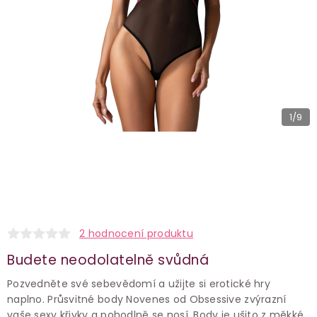
1
/9
2 hodnocení produktu
Budete neodolatelně svůdná
Pozvedněte své sebevědomí a užijte si erotické hry
naplno. Průsvitné body Novenes od Obsessive zvýrazní
vaše sexy křivky a pohodlně se nosí. Body je ušito z měkké