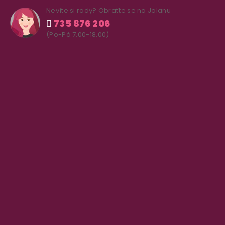
Nevíte si rady? Obraťte se na Jolanu
735 876 206
(Po-Pá 7.00-18.00)