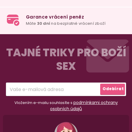
Z
á
TAJNÉ TRIKY PRO BOŽÍ
p
SEX
a
t
98% spokojenost
í
dle
recenzí ověřených zakazníků
na Heuréce
Odebírat
podmínkami ochrany
Vložením e-mailu souhlasíte s
100% diskrétní balení
osobních údajů
Nikdo nepozná, co jste si objednali. Mrkněte,
j
vypadá balíček
.