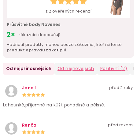
z
2
ověřených recenzí
Průsvitné body Novenes
2×
zákazníci doporučují
Hodnotit produkty mohou pouze zákazníci, kteří si tento
produkt opravdu zakoupili
.
Od nejpřínosnějších
Od nejnovějších
Pozitivní
(2)
N
Jana L.
před 2 roky
Lehounké,příjemné na kůži, pohodlné a pěkné.
Renča
před rokem