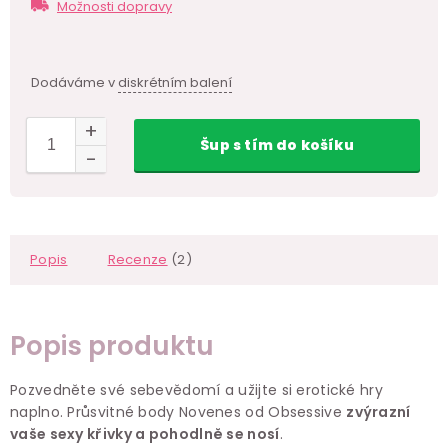
Měr
Možnosti dopravy
cen
Dodáváme v
diskrétním balení
Šup
s tím
do košíku
Popis
Recenze
(2)
Popis produktu
Pozvedněte své sebevědomí a užijte si erotické hry
naplno. Průsvitné body Novenes od Obsessive
zvýrazní
vaše sexy křivky a pohodlně se nosí
.