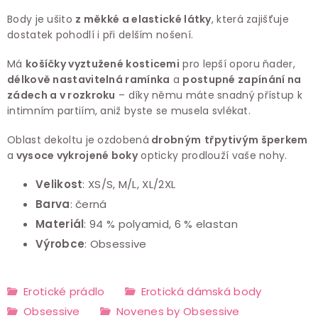
Body je ušito
z měkké a elastické látky
, která zajišťuje
dostatek pohodlí i při delším nošení.
Má
košíčky vyztužené kosticemi
pro lepší oporu ňader,
délkově nastavitelná ramínka
a
postupné zapínání na
zádech a v rozkroku
– díky němu máte snadný přístup k
intimním partiím, aniž byste se musela svlékat.
Oblast dekoltu je ozdobená
drobným
třpytivým šperkem
a
vysoce vykrojené boky
opticky prodlouží vaše nohy.
Velikost
: XS/S, M/L, XL/2XL
Barva
: černá
Materiál
: 94 % polyamid, 6 % elastan
Výrobce
: Obsessive
Erotické prádlo
Erotická dámská body
Obsessive
Novenes by Obsessive