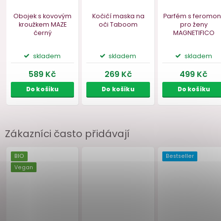
Bestseller
Akce
–10 %
Vegan
Zákazníci často přidávají
Obojek s kovovým
Kočičí maska na
Parfém s 