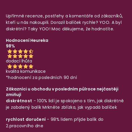
Upřímné recenze, postřehy a komentáře od zákazníků,
kteří u nás nakoupili. Dorazil balíček rychle? YOO. A byl
diskrétní? Taky YOO! Moc děkujeme, že hodnotíte.
Hodnocení Heureka
98%
dodací lhůta
kvalita komunikace
*hodnocení za posledních 90 dní
Zákazníci u obchodu v posledním půlroce nejčastěji
zmiňují
diskrétnost
- 100% lidí je spokojeno s tím, jak diskrétně
je zabalený balík
Mrkněte zblízka, jak vypadá balíček
rychlost doručení
- 98% lidem přijde balík do
2.pracovního dne