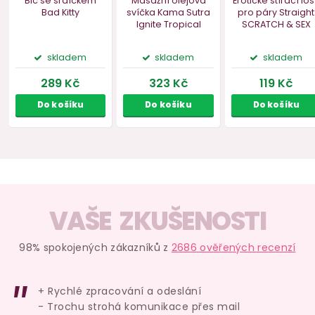
Saténová páska na
Erotické stírací losy
Bomba do 
VAŠE ZKUŠENOSTI
oči Bijoux Indiscrets
pro páry Straight
s fero
Shhh
SCRATCH & SEX
Obsessive 
Frui
98% spokojených zákazníků z
2686 ověřených recenzí
skladem
skladem
skl
389 Kč
119 Kč
129 
+ Rychlé zpracování a odeslání
- Trochu strohá komunikace přes mail