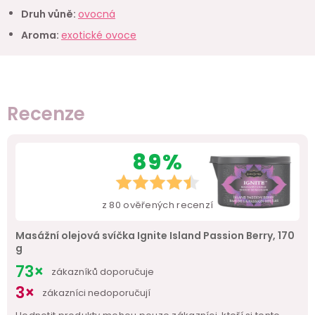
Druh vůně
:
ovocná
Aroma
:
exotické ovoce
Recenze
89%
z
80
ověřených recenzí
Masážní olejová svíčka Ignite Island Passion Berry, 170
g
73×
zákazníků doporučuje
3×
zákazníci nedoporučují