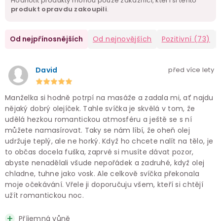
Hodnotit produkty mohou pouze zákazníci, kteří si tento
produkt opravdu zakoupili
.
Od nejpřínosnějších
Od nejnovějších
Pozitivní
(73)
David
před více lety
Manželka si hodně potrpí na masáže a zadala mi, ať najdu
nějaký dobrý olejíček. Tahle svíčka je skvělá v tom, že
udělá hezkou romantickou atmosféru a ještě se s ní
můžete namasírovat. Taky se nám líbí, že oheň olej
udržuje teplý, ale ne horký. Když ho chcete nalít na tělo, je
to občas docela fuška, zaprvé si musíte dávat pozor,
abyste nenadělali všude nepořádek a zadruhé, když olej
chladne, tuhne jako vosk. Ale celkově svíčka překonala
moje očekávání. Vřele ji doporučuju všem, kteří si chtějí
užít romantickou noc.
Příjemná vůně