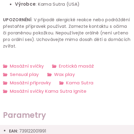
Výrobce
: Kama Sutra (USA)
UPOZORNĚNÍ
: V případě alergické reakce nebo podráždění
přestaňte přípravek používat. Zamezte kontaktu s očima
či poraněnou pokožkou. Nepoužívejte orálně (není určeno
pro orální sex). Uchovávejte mimo dosah dětí a domácích
zvířat.
Masážní svíčky
Erotická masáž
Sensual play
Wax play
Masážní přípravky
Kama Sutra
Masážní svíčky Kama Sutra Ignite
Parametry
EAN
:
739122001991