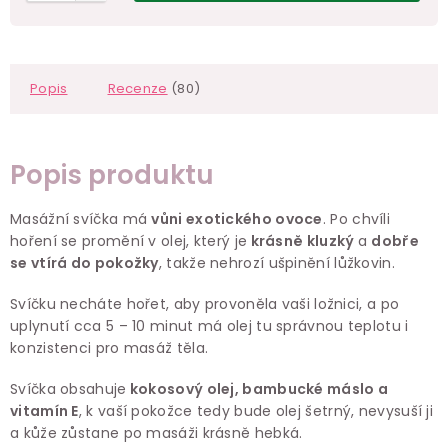
Popis
Recenze
(80)
Popis produktu
Masážní svíčka má
vůni exotického ovoce
. Po chvíli
hoření se promění v olej, který je
krásně kluzký
a
dobře
se vtírá do pokožky
, takže nehrozí ušpinění lůžkovin.
Svíčku necháte hořet, aby provoněla vaši ložnici, a po
uplynutí cca 5 – 10 minut má olej tu správnou teplotu i
konzistenci pro masáž těla.
Svíčka obsahuje
kokosový olej, bambucké máslo a
vitamín E
, k vaší pokožce tedy bude olej šetrný, nevysuší ji
a kůže zůstane po masáži krásně hebká.