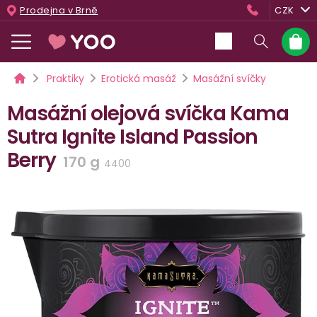
Přejít
Prodejna v Brně
CZK
na
obsah
Nákup
košík
Domů
Praktiky
Erotická masáž
Masážní svíčky
Masážní olejová svíčka Kama
Sutra Ignite Island Passion
Berry
170 g
4400