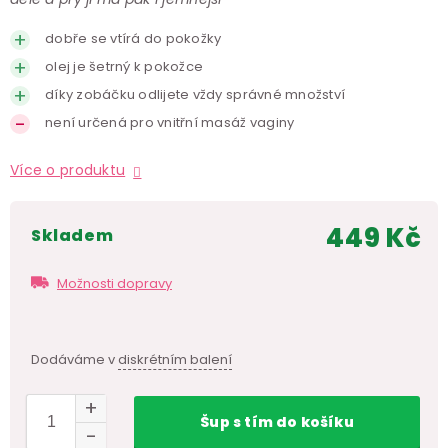
dobře se vtírá do pokožky
olej je šetrný k pokožce
díky zobáčku odlijete vždy správné množství
není určená pro vnitřní masáž vaginy
Více o produktu
449 Kč
skladem
Měr
cen
Možnosti dopravy
Dodáváme v
diskrétním balení
Šup
s tím
do košíku