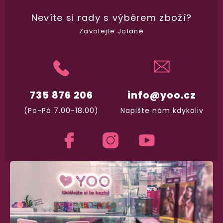
Nevíte si rady
s výběrem zboží?
Zavolejte Jolaně
98% spokojenost
dle
recenzí ověřených zakazníků
na Heuréce
735 876 206
info@yoo.cz
100% diskrétní balení
(Po-Pá 7.00-18.00)
Napište nám kdykoliv
Nikdo nepozná, co jste si objednali. Mrkněte,
j
vypadá balíček
.
Dodání do 2. dne
Na rychlosti záleží! Vše důležité máme sklade
a okamžitě odesíláme.