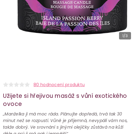
1
/3
80 hodnocení produktu
Užijete si hřejivou masáž s vůní exotického
ovoce
„Manželka ji má moc ráda. Plánujte dopředá, trvá tak 30
minut než se rozpustí. Vůně je příjemná, nevypálí vám nos,
takže dobrý. Ve srovnání s jinými olejíčky zůstává na kůži
déle a prý ji má pak i jemnější”