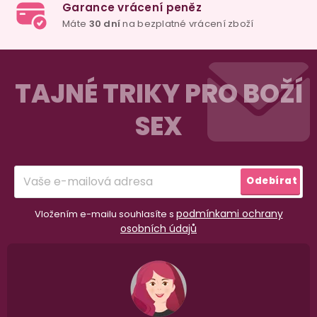
289 Kč
323 Kč
119 
Do košíku
Do košíku
Do ko
Z
á
TAJNÉ TRIKY PRO BOŽÍ
p
SEX
a
t
í
Odebírat
podmínkami ochrany
Vložením e-mailu souhlasíte s
osobních údajů