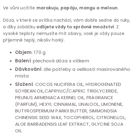
Ve vůni ucítíte
marakuju, papáju, mangu a meloun
.
Dóza, v které se svíčka nachází, vám dobře sedne do ruky,
a díky zobáčku
odlijete vždy to správné množství
. Z
vysoké teploty nemusíte mít obavy, vosk je vždy pouze
příjemně teplý, nikoliv horký.
Objem
: 170 g
Balení
: plechová dóza s víčkem
Dávkování
:
dle potřeby a velikosti masírovaného
místa
Složení
: COCOS NUCIFERA OIL, HYDROGENATED
SOYBEAN OIL,CAPRYLIC/CAPRIC TRIGLYCERIDE,
PRUNUS ARMENIACA KERNEL OIL, FRAGRANCE
(PARFUM), HEXYL CINNAMAL, LINALOOL, LIMONENE,
BUTYROSPERMUM PARKII BUTTER, SIMMONDSIA
CHINENSIS SEED WAX, TOCOPHEROL, CITRONELLOL,
ALOE BARBADENSIS LEAF EXTRACT, GLYCINE SOJA
OIL.