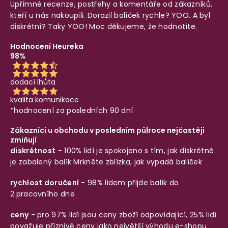
Upřímné recenze, postřehy a komentáře od zákazníků,
kteří u nás nakoupili. Dorazil balíček rychle? YOO. A byl
diskrétní? Taky YOO! Moc děkujeme, že hodnotíte.
Hodnocení Heureka
98%
dodací lhůta
kvalita komunikace
*hodnocení za posledních 90 dní
Zákazníci u obchodu v posledním půlroce nejčastěji
zmiňují
diskrétnost
- 100% lidí je spokojeno s tím, jak diskrétně
je zabalený balík
Mrkněte zblízka, jak vypadá balíček
rychlost doručení
- 98% lidem přijde balík do
2.pracovního dne
ceny
- pro 97% lidí jsou ceny zboží odpovídající, 25% lidí
považuje příznivé ceny jako největší výhodu e-shopu