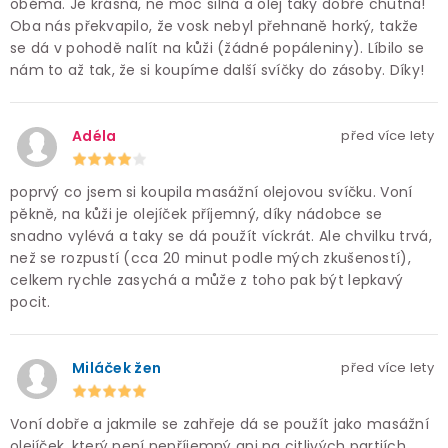
oběma. Je krásná, ne moc silná a olej taky dobře chutná!
Oba nás překvapilo, že vosk nebyl přehnaně horký, takže
se dá v pohodě nalít na kůži (žádné popáleniny). Líbilo se
nám to až tak, že si koupíme další svíčky do zásoby. Díky!
Adéla
před více lety
poprvý co jsem si koupila masážní olejovou svíčku. Voní
pěkně, na kůži je olejíček příjemný, díky nádobce se
snadno vylévá a taky se dá použít víckrát. Ale chvilku trvá,
než se rozpustí (cca 20 minut podle mých zkušeností),
celkem rychle zasychá a může z toho pak být lepkavý
pocit.
Miláček žen
před více lety
Voní dobře a jakmile se zahřeje dá se použít jako masážní
olejíček, který není nepříjemný ani na citlivých partiích.