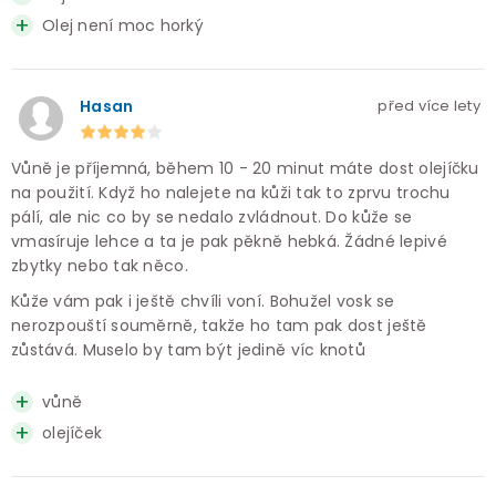
Olej není moc horký
Hasan
před více lety
Vůně je příjemná, během 10 - 20 minut máte dost olejíčku
na použití. Když ho nalejete na kůži tak to zprvu trochu
pálí, ale nic co by se nedalo zvládnout. Do kůže se
vmasíruje lehce a ta je pak pěkně hebká. Žádné lepivé
zbytky nebo tak něco.
Kůže vám pak i ještě chvíli voní. Bohužel vosk se
nerozpouští souměrně, takže ho tam pak dost ještě
zůstává. Muselo by tam být jedině víc knotů
vůně
olejíček