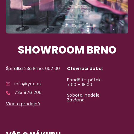
Garance vrácení peněz
Máte
30 dní
na bezplatné vrácení zboží
SHOWROOM BRNO
Špitálka 23a Brno, 602 00
Otevírací doba:
Pondělí – pátek:
info@yoo.cz
7:00 – 18:00
735 876 206
Sobota, neděle
Zavřeno
Více o prodejně