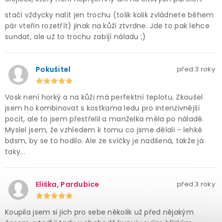
stačí vždycky nalít jen trochu (tolik kolik zvládnete během
pár vteřin rozetřít) jinak na kůži ztvrdne. Jde to pak lehce
sundat, ale už to trochu zabíjí náladu ;)
Pokušitel
před 3 roky
Vosk není horký a na kůži má perfektní teplotu. Zkoušel
jsem ho kombinovat s kostkama ledu pro intenzivnější
pocit, ale to jsem přestřelil a manželka měla po náladě.
Myslel jsem, že vzhledem k tomu co jsme dělali - lehké
bdsm, by se to hodilo. Ale ze svíčky je nadšená, takže já
taky...
Eliška, Pardubice
před 3 roky
Koupila jsem si jich pro sebe několik už před nějakým