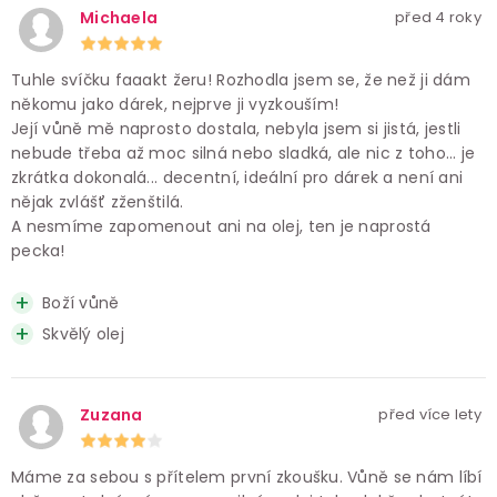
Michaela
před 4 roky
Tuhle svíčku faaakt žeru! Rozhodla jsem se, že než ji dám
někomu jako dárek, nejprve ji vyzkouším!
Její vůně mě naprosto dostala, nebyla jsem si jistá, jestli
nebude třeba až moc silná nebo sladká, ale nic z toho... je
zkrátka dokonalá... decentní, ideální pro dárek a není ani
nějak zvlášť zženštilá.
A nesmíme zapomenout ani na olej, ten je naprostá
pecka!
Boží vůně
Skvělý olej
Zuzana
před více lety
Máme za sebou s přítelem první zkoušku. Vůně se nám líbí