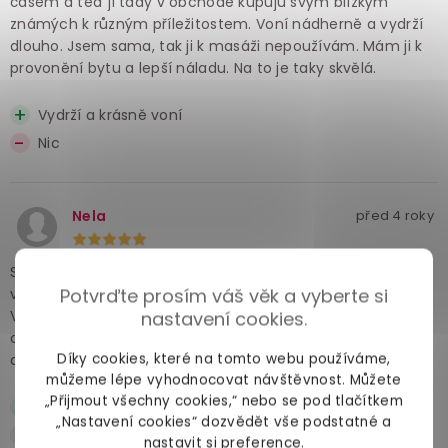
časem a teď ji tady v obchodě kupuju svým blízkým
známých k různým příležitostem. Voní nádherně a vydrží
dlouho. Jsem sama, tak ji k masáži nepoužívám. Mám ji k
provonění bytu a lepší náladu. Na to je taky skvělá.
Vydrží a krásně voní
Nic
Nela
před 4 roky
Skvělý produkt! S přítelem jsme už vyzkoušeli další dvě
Potvrďte prosím váš věk a vyberte si
vůně. Všechny mají skvělé aroma a jemnou texturu.
Velmi dobře se hodí i na delší masáže. Naprosto jsme si ho
nastavení cookies.
oblíbili. Je taky fajn, že vás olej nespálí. Každopádně
Díky cookies, které na tomto webu používáme,
doporučuju sfouknout plamen před litím na tělo.
můžeme lépe vyhodnocovat návštěvnost. Můžete
„Přijmout všechny cookies,“ nebo se pod tlačítkem
Aroma
„Nastavení cookies“ dozvědět vše podstatné a
Textura
nastavit si preference.