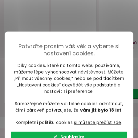
Parfém s feromony
Ozdobný vyšívaný
Krajková š
pro ženy
obojek se
Obsessiv
MAGNETIFICO
štrasovými kamínky
Selection
VZOREK, 2
Cottelli
Potvrďte prosím váš věk a vyberte si
ml
nastavení cookies.
skladem
skladem
skl
Díky cookies, které na tomto webu používáme,
159 Kč
179 Kč
199 
můžeme lépe vyhodnocovat návštěvnost. Můžete
Do košíku
Do košíku
Do ko
„Přijmout všechny cookies,“ nebo se pod tlačítkem
„Nastavení cookies“ dozvědět vše podstatné a
nastavit si preference.
Samozřejmě můžete volitelné cookies odmítnout,
čímž zároveň potvrzujete, že
vám již bylo 18 let
.
Kompletní politiku cookies
si můžete přečíst zde
.
Akce
–14 %
Souhlasím