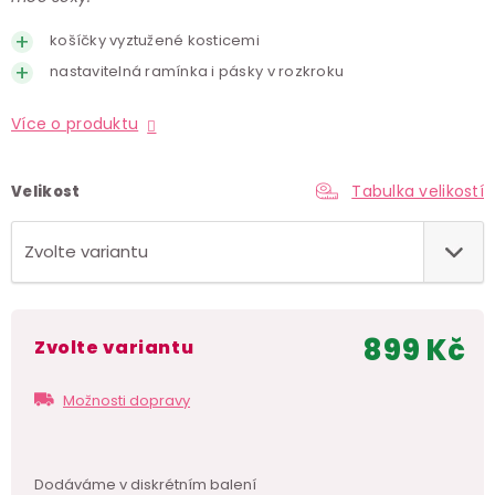
košíčky vyztužené kosticemi
nastavitelná ramínka i pásky v rozkroku
Více o produktu
Tabulka velikostí
Velikost
899 Kč
Zvolte variantu
Měr
cen
Možnosti dopravy
Dodáváme v
diskrétním balení