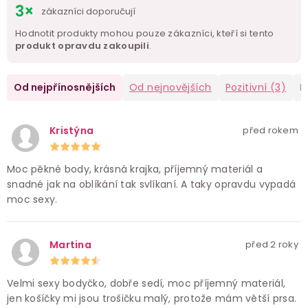
3×
zákazníci doporučují
Hodnotit produkty mohou pouze zákazníci, kteří si tento
produkt opravdu zakoupili
.
Od nejpřínosnějších
Od nejnovějších
Pozitivní
(3)
N
Kristýna
před rokem
Moc pěkné body, krásná krajka, příjemný materiál a
snadné jak na oblíkání tak svlíkaní. A taky opravdu vypadá
moc sexy.
Martina
před 2 roky
Velmi sexy bodyčko, dobře sedí, moc příjemný materiál,
jen košíčky mi jsou trošičku malý, protože mám větší prsa.