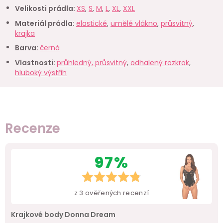
Velikosti prádla
:
XS
,
S
,
M
,
L
,
XL
,
XXL
Materiál prádla
:
elastické
,
umělé vlákno
,
průsvitný
,
krajka
Barva
:
černá
Vlastnosti
:
průhledný, průsvitný
,
odhalený rozkrok
,
hluboký výstřih
Recenze
97%
z
3
ověřených recenzí
Krajkové body Donna Dream