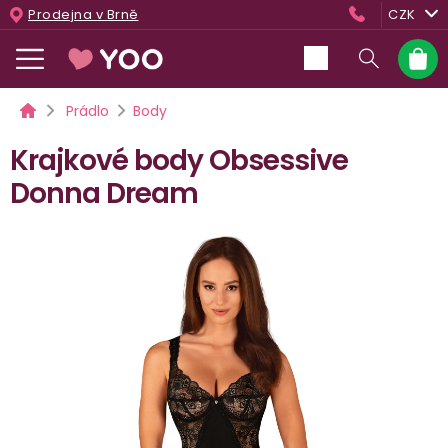
Přejít
Prodejna v Brně
CZK
na
obsah
Nákup
košík
Domů
Prádlo
Body
Krajkové body Obsessive
Donna Dream