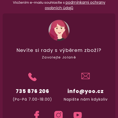
podmínkami ochrany
Vložením e-mailu souhlasíte s
osobních údajů
100% diskrétní balení
Nikdo nepozná, co jste si objednali. Mrkněte,
j
vypadá balíček
.
Dodání do 2. dne
Na rychlosti záleží! Vše důležité máme sklade
Nevíte si rady
s výběrem zboží?
a okamžitě odesíláme.
Zavolejte Jolaně
Garance vrácení peněz
Máte
30 dní
na bezplatné vrácení zboží
735 876 206
info@yoo.cz
(Po-Pá 7.00-18.00)
Napište nám kdykoliv