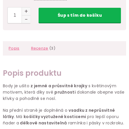
Šup
s tím
do košíku
Popis
Recenze
(3)
Popis produktu
Body je ušito
z jemné a průsvitné krajky
s květinovým
motivem, která díky své
pružnosti
dokonale obepne vaše
křivky a pohodlně se nosí.
Na přední straně je doplněná o
vsadku z neprůsvitné
látky
. Má
košíčky vyztužené kosticemi
pro lepší oporu
ňader a
délkově nastavitelná
ramínka i pásky v rozkroku.