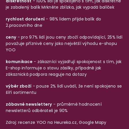
diskrétnost
- 100% lidí je spokojeno s tím, jak diskrétně
je zabalený balík
Mrkněte zblízka, jak vypadá balíček
rychlost doručení
- 98% lidem přijde balík do
2.pracovního dne
ceny
- pro 97% lidí jsou ceny zboží odpovídající, 25% lidí
považuje příznivé ceny jako největší výhodu e-shopu
YOO
komunikace
- zákazníci vyjadřují spokojenost s tím, jak
E-shop informuje o stavu zásilky, případně jak
zákaznická podpora reaguje na dotazy
výběr zboží
- pouze 2% lidí uvádí, že není spokojeno se
šíří sortimentu
zábavné newslettery
- průměrné hodnocení
newsletterů odběrateli je 90%
Zdroj: recenze YOO na
Heureka.cz
,
Google Mapy