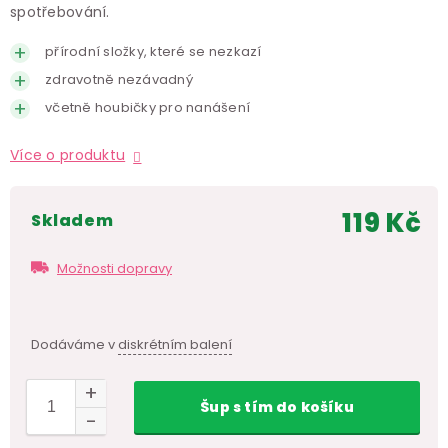
spotřebování.
přírodní složky, které se nezkazí
zdravotně nezávadný
včetně houbičky pro nanášení
Více o produktu
119 Kč
skladem
Měr
cen
Možnosti dopravy
Dodáváme v
diskrétním balení
Šup
s tím
do košíku