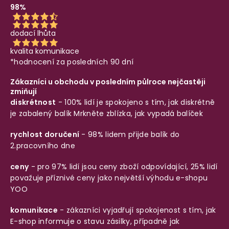
98%
dodací lhůta
kvalita komunikace
*hodnocení za posledních 90 dní
Zákazníci u obchodu v posledním půlroce nejčastěji
zmiňují
diskrétnost
- 100% lidí je spokojeno s tím, jak diskrétně
je zabalený balík
Mrkněte zblízka, jak vypadá balíček
rychlost doručení
- 98% lidem přijde balík do
2.pracovního dne
ceny
- pro 97% lidí jsou ceny zboží odpovídající, 25% lidí
považuje příznivé ceny jako největší výhodu e-shopu
YOO
komunikace
- zákazníci vyjadřují spokojenost s tím, jak
E-shop informuje o stavu zásilky, případně jak