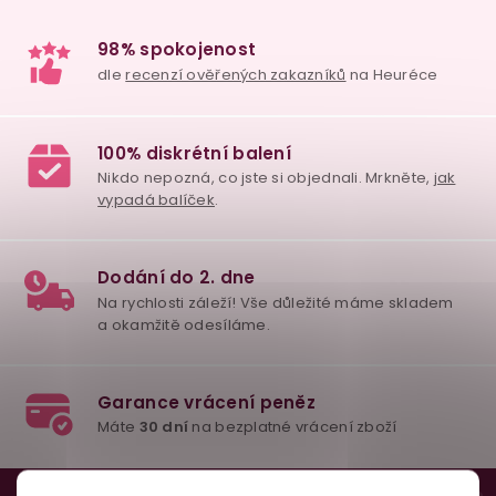
98% spokojenost
dle
recenzí ověřených zakazníků
na Heuréce
Z