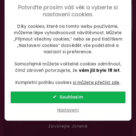
100% diskrétní balení
á
Potvrďte prosím váš věk a vyberte si
TAJNÉ TRIKY PRO BOŽÍ
Nikdo nepozná, co jste si objednali. Mrkněte,
j
nastavení cookies.
p
vypadá balíček
.
SEX
a
Díky cookies, které na tomto webu používáme,
t
můžeme lépe vyhodnocovat návštěvnost. Můžete
Dodání do 2. dne
„Přijmout všechny cookies,“ nebo se pod tlačítkem
í
„Nastavení cookies“ dozvědět vše podstatné a
Na rychlosti záleží! Vše důležité máme sklade
Odebírat
nastavit si preference.
a okamžitě odesíláme.
podmínkami ochrany
Vložením e-mailu souhlasíte s
Samozřejmě můžete volitelné cookies odmítnout,
osobních údajů
čímž zároveň potvrzujete, že
vám již bylo 18 let
.
Garance vrácení peněz
Kompletní politiku cookies
si můžete přečíst zde
.
Máte
30 dní
na bezplatné vrácení zboží
Souhlasím
Nastavení
Nevíte si rady
s výběrem zboží?
Zavolejte Jolaně