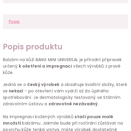
Popis
Popis produktu
Balzám na kůži BANG MINI UNIVERSAL je přírodní přípravek
určený
k ošetření a impregnaci
všech výrobků z pravé
kůže.
Jedná se o
český výrobek
a obsahuje kvalitní složky, které
se
nekazí
- po otevření vám vydrží až do úplného
spotřebování. Je dermatologicky testovaný ve Státním
zdravotním ústavu a
zdravotně nezávadný
.
Na impregnaci kožených výrobků
stačí pouze malé
množstí
balzámu. Jakmile bude při roztírání zůstávat na
povrchu kůže tenká vrstva, máte výrobek dostatečně