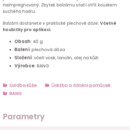
naimpregnovaný. Zbytek balzámu stačí otřít kouskem
suchého hadru.
Balzám dostanete v praktické plechové dóze.
Včetně
houbičky pro aplikaci
.
Obsah
: 40 g
Balení
: plechová dóza
Složení
: včelí vosk, lanolin, olej na kůži
Výrobce
: BANG
Údržba kůže
Údržba a čištění pomůcek
BANG
Parametry