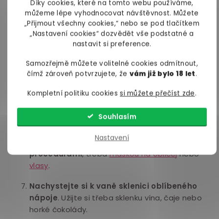
které zahalí celé vaše tělo.
Díky cookies, které na tomto webu používáme,
můžeme lépe vyhodnocovat návštěvnost. Můžete
Zvolte tlumené osvětlení
, klidně postačí i
„Přijmout všechny cookies,“ nebo se pod tlačítkem
svíčky, které vytvoří romantickou atmošku.
„Nastavení cookies“ dozvědět vše podstatné a
nastavit si preference.
Zvolte vhodnou hudbu
nebo si
přečtěte ve
Samozřejmě můžete volitelné cookies odmítnout,
vaně knihu
.
čímž zároveň potvrzujete, že
vám již bylo 18 let
.
Ponořte se do vody tak, aby vám čouhala
Kompletní politiku cookies
si můžete přečíst zde
.
jenom hlava, zavřete oči,
zhluboka dýchejte a
vychutnávejte si relaxační pocit uvolnění a
Souhlasím
pohody
.
Nastavení
Koupel zkombinujte s dalšími zkrášlovacími
procedurami
, třeba
maskou na obličej
nebo
vlasy
.
Nachystejte si k vaně sklenici oblíbeného
nápoje
. Užijte si třeba sklenku vína, čaje nebo
horké čokolády.