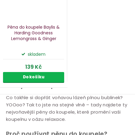
Pěna do koupele Baylis &
Harding Goodness
Lemongrass & Ginger
citronová tráva a zázvor, 500
ml
skladem
139 Kč
Do košíku
Pěny do koupele
O
Co takhle si dopřát voňavou lázeň plnou bublinek?
YOOoo? Tak to jste na stejné vlně – tady najdete ty
v
nejvoňavější pěny do koupele, které promění vaši
l
koupelnu v oázu relaxace.
á
d
Proč používat pěnu do koupele?