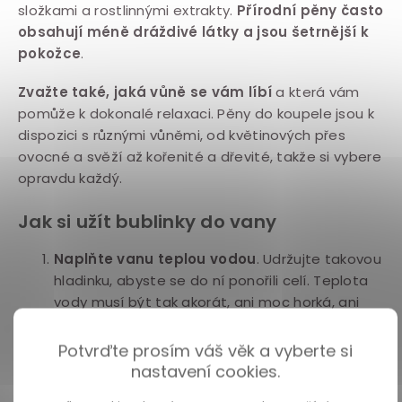
složkami a rostlinnými extrakty.
Přírodní pěny často
obsahují méně dráždivé látky a jsou šetrnější k
pokožce
.
Zvažte také, jaká vůně se vám líbí
a která vám
pomůže k dokonalé relaxaci. Pěny do koupele jsou k
dispozici s různými vůněmi, od květinových přes
ovocné a svěží až kořenité a dřevité, takže si vybere
opravdu každý.
Jak si užít bublinky do vany
Naplňte vanu teplou vodou
. Udržujte takovou
hladinku, abyste se do ní ponořili celí. Teplota
vody musí být tak akorát, ani moc horká, ani
moc studená.
Potvrďte prosím váš věk a vyberte si
Přidejte do vody pěnu do koupele
, pomocí
nastavení cookies.
které vykouzlíte spoooustu voňavých bublinek,