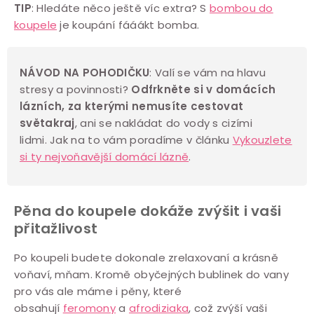
TIP
: Hledáte něco ještě víc extra? S
bombou do
koupele
je koupání fááákt bomba.
NÁVOD NA POHODIČKU
:
Valí se vám na hlavu
stresy a povinnosti?
Odfrkněte si v domácích
lázních, za kterými nemusíte cestovat
světakraj
, ani se nakládat do vody s cizími
lidmi. Jak na to vám poradíme v článku
Vykouzlete
si ty nejvoňavější domácí lázně
.
Pěna do koupele dokáže zvýšit i vaši
přitažlivost
Po koupeli budete dokonale zrelaxovaní a krásně
voňaví, mňam. Kromě obyčejných bublinek do vany
pro vás ale máme i pěny, které
obsahují
feromony
a
afrodiziaka
, což zvýší vaši