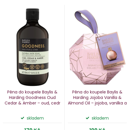
V
e
ý
n
p
i
p
s
p
o
r
d
o
u
d
k
u
Pěna do koupele Baylis &
Pěna do koupele Baylis &
k
Harding Goodness Oud
Harding Jojoba
Vanilla &
Cedar & Amber – oud, cedr
Almond Oil – jojoba, vanilka a
ů
t
a ambra, 500 ml
mandle, 250 ml
ů
skladem
skladem