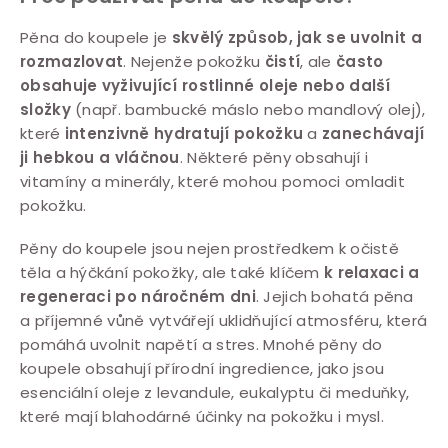
a
c
Pěna do koupele je
skvělý způsob, jak se uvolnit a
rozmazlovat
. Nejenže pokožku
čistí
, ale
často
í
obsahuje vyživující
rostlinné oleje nebo další
p
složky
(např. bambucké máslo nebo mandlový olej),
r
které
intenzivně hydratují pokožku
a
zanechávají
v
ji hebkou a vláčnou
. Některé pěny obsahují i
k
vitamíny a minerály, které mohou pomoci omladit
y
pokožku.
v
Pěny do koupele jsou nejen prostředkem k očistě
ý
těla a hýčkání pokožky, ale také klíčem
k relaxaci a
p
regeneraci po náročném dni
. Jejich bohatá pěna
i
a příjemné vůně vytvářejí uklidňující atmosféru, která
s
pomáhá uvolnit napětí a stres. Mnohé pěny do
u
koupele obsahují přírodní ingredience, jako jsou
esenciální oleje z levandule, eukalyptu či meduňky,
které mají blahodárné účinky na pokožku i mysl.