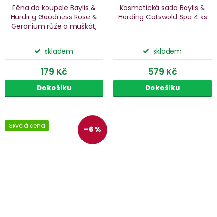
Pěna do koupele Baylis &
Kosmetická sada Baylis &
Harding Goodness Rose &
Harding Cotswold Spa
4 ks
Geranium
růže a muškát,
500 ml
skladem
skladem
179 Kč
579 Kč
Do košíku
Do košíku
Skvělá cena
–6 %