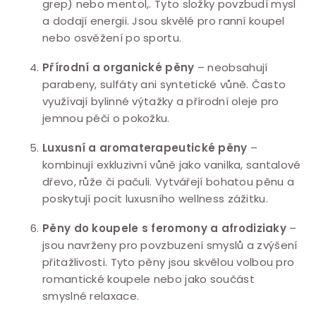
grep) nebo mentol,. Tyto složky povzbudí mysl
a dodají energii. Jsou skvělé pro ranní koupel
nebo osvěžení po sportu.
Přírodní a organické pěny
– neobsahují
parabeny, sulfáty ani syntetické vůně. Často
využívají bylinné výtažky a přírodní oleje pro
jemnou péči o pokožku.
Luxusní a aromaterapeutické pěny
–
kombinují exkluzivní vůně jako vanilka, santalové
dřevo, růže či pačuli. Vytvářejí bohatou pěnu a
poskytují pocit luxusního wellness zážitku.
Pěny do koupele s feromony a afrodiziaky
–
jsou navrženy pro povzbuzení smyslů a zvýšení
přitažlivosti. Tyto pěny jsou skvělou volbou pro
romantické koupele nebo jako součást
smyslné relaxace.