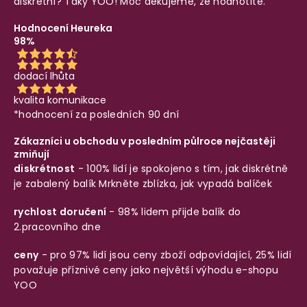
diskrétní? Taky YOO! Moc děkujeme, že hodnotíte.
Hodnocení Heureka
98%
dodací lhůta
kvalita komunikace
*hodnocení za posledních 90 dní
Zákazníci u obchodu v posledním půlroce nejčastěji
zmiňují
diskrétnost
- 100% lidí je spokojeno s tím, jak diskrétně
je zabalený balík
Mrkněte zblízka, jak vypadá balíček
rychlost doručení
- 98% lidem přijde balík do
2.pracovního dne
ceny
- pro 97% lidí jsou ceny zboží odpovídající, 25% lidí
považuje příznivé ceny jako největší výhodu e-shopu
YOO