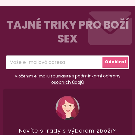
Z
á
TAJNÉ TRIKY PRO BOŽÍ
p
SEX
a
t
í
Odebírat
podmínkami ochrany
Vložením e-mailu souhlasíte s
osobních údajů
98% spokojenost
dle
recenzí ověřených zakazníků
na Heuréce
Nevíte si rady
s výběrem zboží?