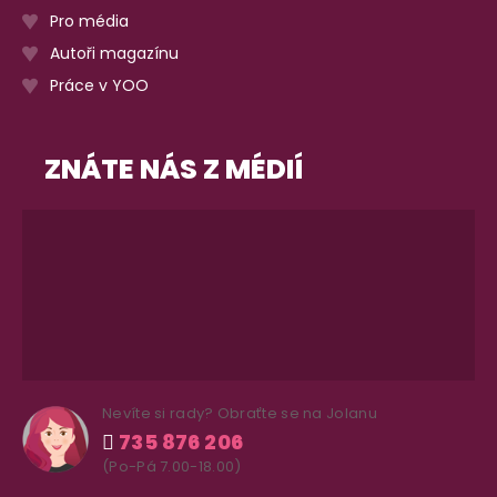
Pro média
Autoři magazínu
Práce v YOO
ZNÁTE NÁS Z MÉDIÍ
Nevíte si rady? Obraťte se na Jolanu
735 876 206
(Po-Pá 7.00-18.00)