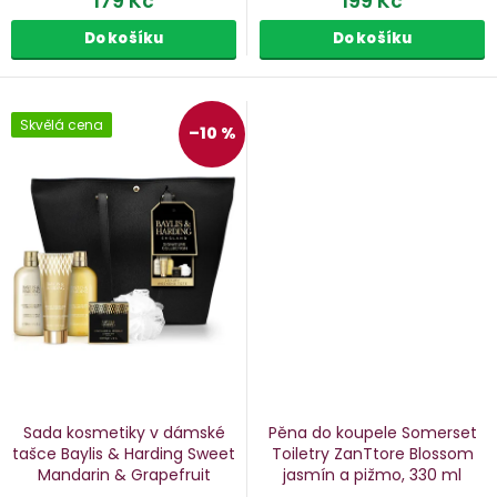
179 Kč
199 Kč
Do košíku
Do košíku
Skvělá cena
–10 %
Sada kosmetiky v dámské
Pěna do koupele Somerset
tašce Baylis & Harding Sweet
Toiletry ZanTtore Blossom
Mandarin & Grapefruit
jasmín a pižmo, 330 ml
mandarinka a grapefruit, 5