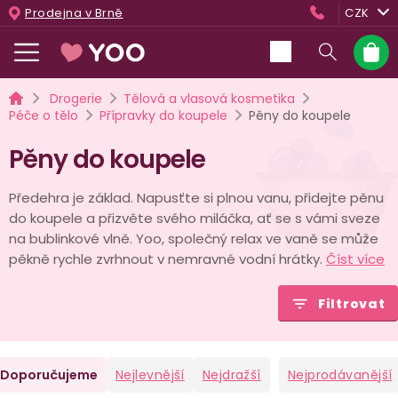
Přejít
Prodejna v Brně
CZK
na
obsah
Nákup
košík
Domů
Drogerie
Tělová a vlasová kosmetika
Péče o tělo
Přípravky do koupele
Pěny do koupele
Pěny do koupele
Předehra je základ. Napusťte si plnou vanu, přidejte pěnu
do koupele a přizvěte svého miláčka, ať se s vámi sveze
na bublinkové vlně. Yoo, společný relax ve vaně se může
pěkně rychle zvrhnout v nemravné vodní hrátky.
Číst více
Filtrovat
Ř
Doporučujeme
Nejlevnější
Nejdražší
Nejprodávanější
a