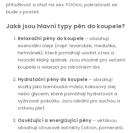
přitažlivost a chuť na sex. YOOoo, pokračovat se
bude v posteli.
Jaké jsou hlavní typy pěn do koupele?
Relaxační pěny do koupele
– obsahují
esenciální oleje (např. levandule, meduňka,
heřmánek), které pomáhají uvolnit stres a
navodit klidný spánek. Jsou vhodné pro večerní
koupele a relaxaci po náročném dni.
Hydratační pěny do koupele
– obsahují
složky jako bambucké máslo, kokosový olej
nebo glycerin, které pomáhají hydratovat a
vyživovat pokožku. Jsou ideální pro suchou a
citlivou pleť.
Osvěžující a energizující pěny
– většinou
obsahují citrusové extrakty (citron, pomeranč,