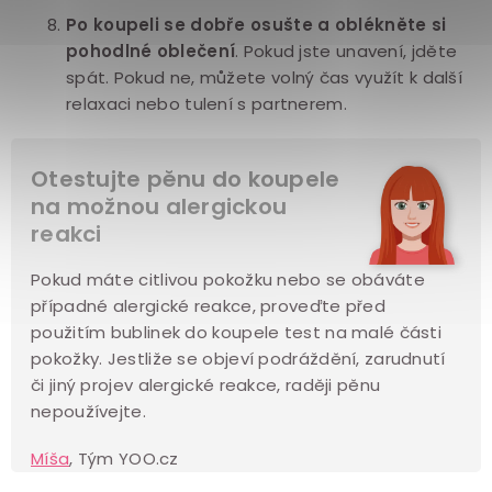
Po koupeli se dobře osušte a oblékněte si
pohodlné oblečení
. Pokud jste unavení, jděte
spát. Pokud ne, můžete volný čas využít k další
relaxaci nebo tulení s partnerem.
Otestujte pěnu do koupele
na možnou alergickou
reakci
Pokud máte citlivou pokožku nebo se obáváte
případné alergické reakce, proveďte před
použitím bublinek do koupele test na malé části
pokožky. Jestliže se objeví podráždění, zarudnutí
či jiný projev alergické reakce, raději pěnu
nepoužívejte.
Míša
, Tým YOO.cz